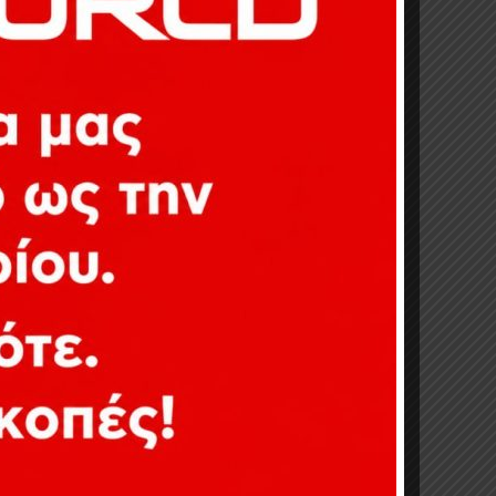
Tags Clouds
Action Figures
Collectibles
News
Statues
What's New
αλλικά
→