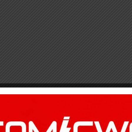
ά
Leave