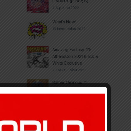
Γίγαντα (μέρος Β)
4 Απριλίου 2022
What’s New!
19 Ιανουαρίου 2022
Amazing Fantasy #15
AthensCon 2021 Black &
White Exclusive
20 Δεκεμβρίου 2021
Rather Ominous #1
20 Δεκεμβρίου 2019
 a comment
X-Men #94 AthensCon
2019 Black & White
Exclusive
20 Δεκεμβρίου 2019