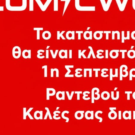
z, Reggae
πανία
Τραγουδώ & Μαθαίνω Γ