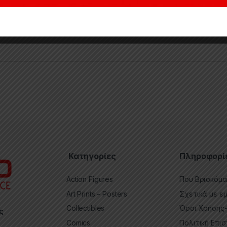
Κατηγορίες
Πληροφορί
Action Figures
Που Βρισκόμ
Art Prints – Posters
Σχετικά με ε
Collectibles
Όροι Χρήσης
ς
Comics
Πολιτική Επι