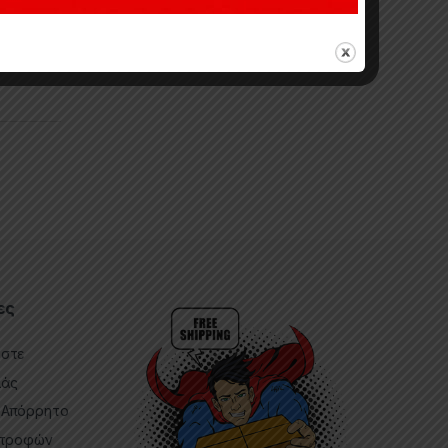
ες
αστε
μάς
-Απόρρητο
στροφών