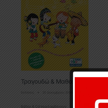
Τραγουδώ & Μαθαίνω Ισπανικ
Εκδόσεις
20 Δεκεμβρίου 2009
0raid
Βιβλίο & Cd περιλαμβάνουν: