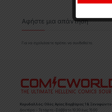
Αφήστε μια απάντηση
Για να σχολιάσετε πρέπει να
συνδεθείτε
.
Κορυδαλλός: Οδός Αγίας Βαρβάρας 1 & Ξενοφώντο
Δευτέρα – Τετάρτη –Σάββατο 10:30 έως 15:00