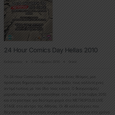
24 Hour Comics Day Hellas 2010
Εκδηλώσεις
2 Οκτωβρίου 2010
0raid
Το 24 Hour Comics Day είναι πλέον ένας θέσμος, μια
πρόκληση δημιουργίας κόμικ που βάζει τους καλλιτέχνες
αντιμέτωπους με τον ίδιο τους εαυτό. Ο διαγωνισμός/
μαραθώνιος πραγματοποιήθηκε στις 2 και 3 Οκτώβρη 2010
και στεγάστηκε για δεύτερη φορά στο METROPOLIS LIVE
STAGE στο κέντρο της Αθήνας. Οι 48 καλλιτέχνες που
δέχτηκαν την πρόκληση αναμετρήθηκαν ενάντια στο χρόνο