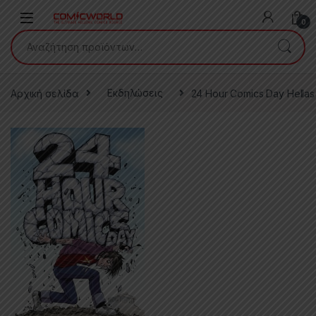
Skip to navigation
Skip to content
0
Αναζήτηση για:
Αρχική σελίδα
Εκδηλώσεις
24 Hour Comics Day Hellas