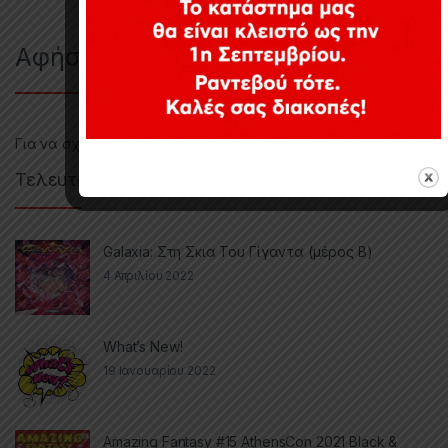
Αφήστε μια απάντηση
Για να σχολιάσετε πρέπει να
συνδεθείτε
.
Τελευταία Άρθρα
Galaxia: Στη Σκια Του Γίγαντα (μέρος Β)
4 Απριλίου 2022
What’s New!
19 Ιανουαρίου 2022
Amazing Fantasy #15 AthensCon 2021 Black &