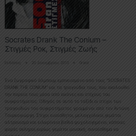
Socrates Drank The Conium –
Στιγμές Ροκ, Στιγμές Ζωής
Εκδόσεις
20 Δεκεμβρίου 2013
0raid
Ένα ζωγραφικό άλμπουμ εμπνευσμένο από τους “SOCRATES
DRANK THE CONIUM” και τα τραγούδια τους, που ακολουθεί
την πορεία τους μέσα από εικόνες και στίχους του
συγκροτήματος. Οδηγός σε αυτό το ταξίδι οι στίχοι των
τραγουδιών του συγκροτήματος γραμμένοι από τον Αντώνη
Τουρκογιώργη. Στίχοι ευαίσθητοι, μελαγχολικοί,γεμάτοι
αλτρουισμό και ειλικρίνεια βαθιά ψυχολογημένοι, κάποιες
φορές σκληροί,κυρίως γεμάτοι μουσική, συναίσθημα κα