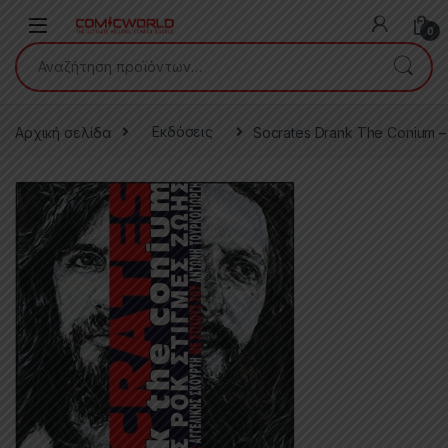
Skip to navigation
Skip to content
0
Αναζήτηση για:
Αρχική σελίδα
Εκδόσεις
Socrates Drank The Conium –