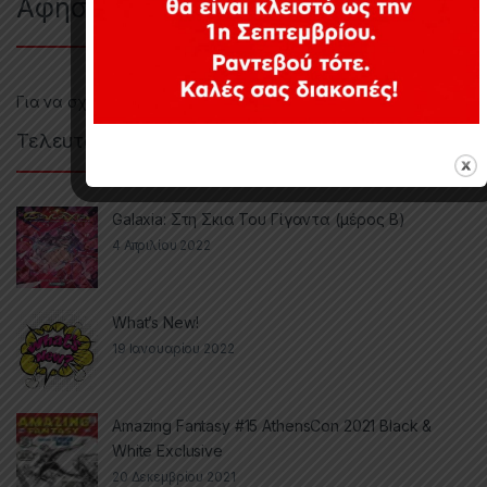
Αφήστε μια απάντηση
Για να σχολιάσετε πρέπει να
συνδεθείτε
.
Τελευταία Άρθρα
Galaxia: Στη Σκια Του Γίγαντα (μέρος Β)
4 Απριλίου 2022
What’s New!
19 Ιανουαρίου 2022
Amazing Fantasy #15 AthensCon 2021 Black &
White Exclusive
20 Δεκεμβρίου 2021