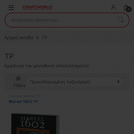
Skip to navigation
Skip to content
0
Αναζήτηση για:
Αρχική σελίδα
TP
TP
Εμφάνιση του μοναδικού αποτελέσματος
Filters
Comics
,
Marvel
,
TP
Marvel 1602 TP