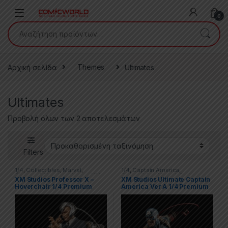
Skip to navigation
Skip to content
0
Αναζήτηση για:
Αρχική σελίδα
Themes
Ultimates
Ultimates
Προβολή όλων των 2 αποτελεσμάτων
Filters
1/4
,
Collectibles
,
Marvel
,
1/4
,
Captain America
,
Statues
,
Ultimates
,
X-men
,
XM
Collectibles
,
Marvel
,
Statues
,
XM Studios Professor X –
XM Studios Ultimate Captain
Ultimates
,
XM
Hoverchair 1/4 Premium
America Ver A 1/4 Premium
Collectibles Statue
Collectibles Statue