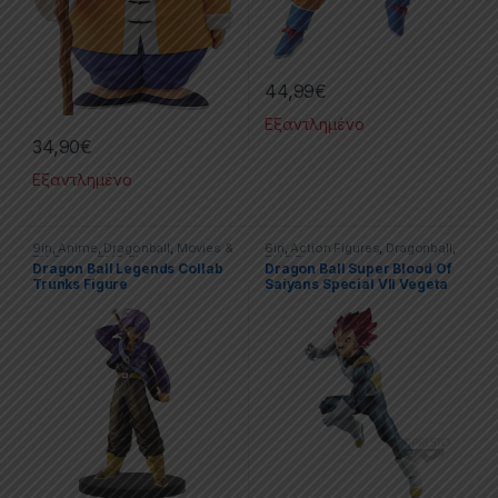
44,99
€
Εξαντλημένο
34,90
€
Εξαντλημένο
9in
,
Anime
,
Dragonball
,
Movies &
6in
,
Action Figures
,
Dragonball
,
TV Series
,
PVC Figures
PVC Figures
Dragon Ball Legends Collab
Dragon Ball Super Blood Of
Trunks Figure
Saiyans Special VII Vegeta