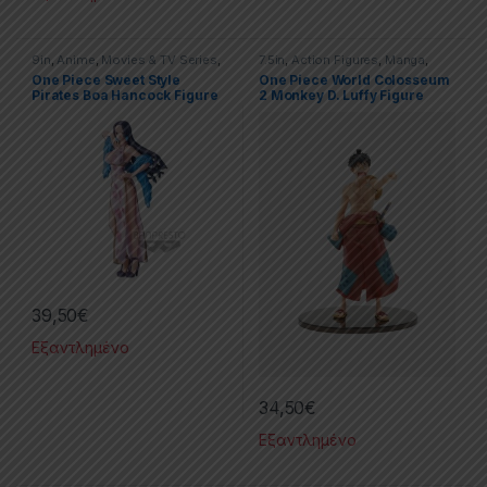
9in
,
Anime
,
Movies & TV Series
,
7.5in
,
Action Figures
,
Manga
,
One-Piece
,
PVC Figures
One-Piece
,
PVC Figures
,
One Piece Sweet Style
One Piece World Colosseum
Statues
Pirates Boa Hancock Figure
2 Monkey D. Luffy Figure
39,50
€
Εξαντλημένο
34,50
€
Εξαντλημένο