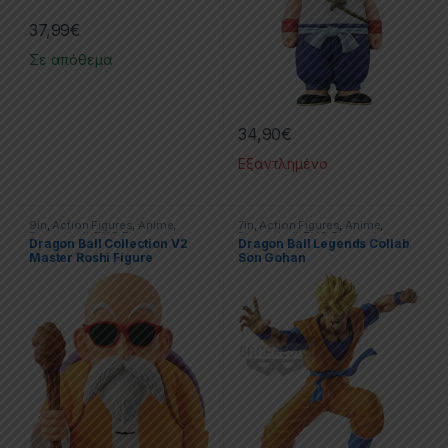
37,99
€
Σε απόθεμα
34,90
€
Εξαντλημένο
9in
,
Action Figures
,
Anime
,
7in
,
Action Figures
,
Anime
,
Dragonball
,
PVC Figures
,
Dragonball
,
PVC Figures
Dragon Ball Collection V2
Dragon Ball Legends Collab
Statues
Master Roshi Figure
Son Gohan