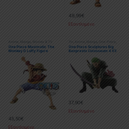
49,99
€
Εξαντλημένο
Anime
,
Manga
,
Movies & TV
7in
,
Anime
,
Manga
,
One-Piece
,
Series
,
One-Piece
,
PVC Figures
PVC Figures
,
Statues
One Piece Maximatic The
One Piece Sculptures Big
Monkey D Luffy Figure
Banpresto Colosseum 4 V3
Zoro Fig
37,90
€
Εξαντλημένο
45,50
€
Εξαντλημένο