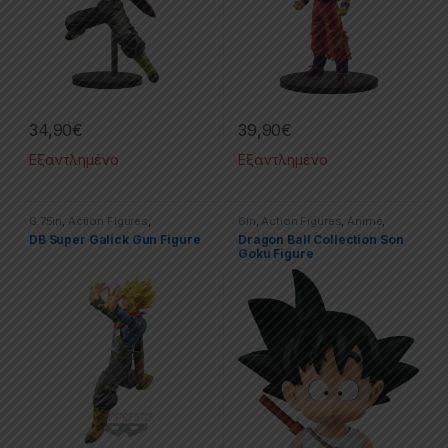
34,90
€
39,90
€
Εξαντλημένο
Εξαντλημένο
6.75in
,
Action Figures
,
6in
,
Action Figures
,
Anime
,
Dragonball
,
PVC Figures
Dragonball
,
PVC Figures
,
DB Super Galick Gun Figure
Dragon Ball Collection Son
Statues
Goku Figure