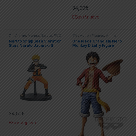
34,90
€
Εξαντλημένο
7in
,
Anime
,
Manga
,
Naruto
,
PVC
11in
,
Action Figures
,
Anime
,
Figures
,
Statues
Movies & TV Series
,
One-Piece
,
Naruto Shippuden Vibration
One Piece Grandista Nero
PVC Figures
Stars Naruto Uzumaki II
Monkey D Luffy Figure
34,50
€
Εξαντλημένο