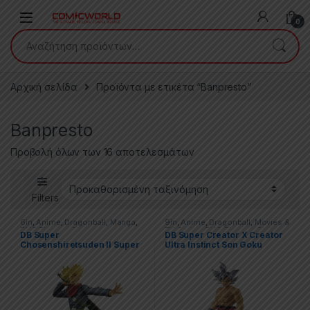
Skip to navigation
Skip to content
0
Αναζήτηση για:
Αρχική σελίδα
Προϊόντα με ετικέτα “Banpresto”
Banpresto
Προβολή όλων των 16 αποτελεσμάτων
Filters
6in
,
Anime
,
Dragonball
,
Manga
,
9in
,
Anime
,
Dragonball
,
Movies &
PVC Figures
,
Statues
TV Series
,
PVC Figures
,
Statues
DB Super
DB Super Creator X Creator
Chosenshiretsuden II Super
Ultra Instinct Son Goku
Saiyan Trunks Figure
Figure (SILVER HAIR)