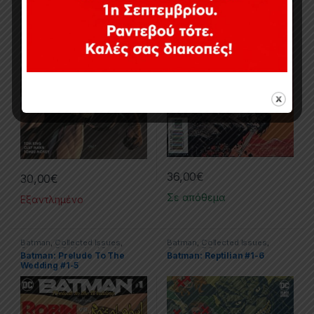
36,00
€
30,00
€
Σε απόθεμα
Εξαντλημένο
Batman
,
Collected Issues
,
Batman
,
Collected Issues
,
Comics
,
DC
,
Limited Series
Comics
,
DC
Batman: Prelude To The
Batman: Reptilian #1-6
Wedding #1-5