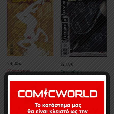
24,00
€
12,00
€
Εξαντλημένο
Σε απόθεμα
Batman
,
Collected Issues
,
Batman
,
Collected Issues
,
Comics
,
Dc
Comics
,
Limited Series
Batman Catwoman #1-6
BatMan: Death And The
Maidens #1-9