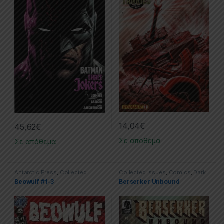
14,04
€
45,62
€
Σε απόθεμα
Σε απόθεμα
Antarctic Press
,
Collected
Collected Issues
,
Comics
,
Dark
Issues
,
Comics
,
Limited Series
Horse
,
Limited Series
Beowulf #1-3
Berserker Unbound