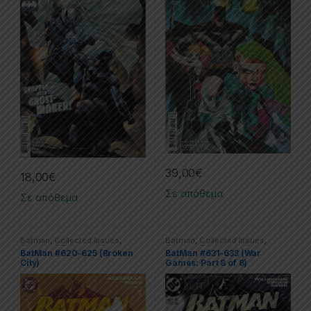
39,00
€
18,00
€
Σε απόθεμα
Σε απόθεμα
Batman
,
Collected Issues
,
Batman
,
Collected Issues
,
Comics
,
DC
,
Limited Series
Comics
,
DC
,
Limited Series
BatMan #620-625 (Broken
BatMan #631-633 (War
City)
Games: Part 8 of 8)