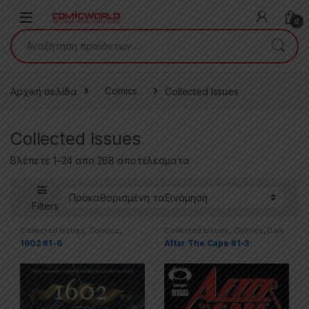
Skip to navigation
Skip to content
0
Αναζήτηση για:
Αρχική σελίδα
Comics
Collected Issues
Collected Issues
Βλέπετε 1–24 απο 268 αποτέλεσματα
Filters
Collected Issues
,
Comics
,
Collected Issues
,
Comics
,
Dark
Limited Series
,
Marvel
Horse
,
Limited Series
1602 #1-6
After The Cape #1-3