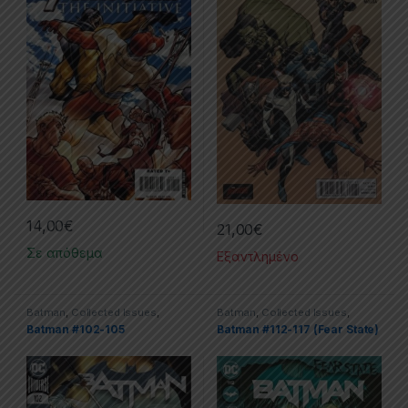
14,00
€
21,00
€
Σε απόθεμα
Εξαντλημένο
Batman
,
Collected Issues
,
Batman
,
Collected Issues
,
Comics
,
DC
Comics
,
Dc
,
Justice League
Batman #102-105
Batman #112-117 (Fear State)