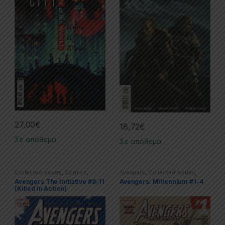
27,00
€
18,72
€
Σε απόθεμα
Σε απόθεμα
Collected Issues
,
Comics
,
Avengers
,
Collected Issues
,
Marvel
Comics
,
Limited Series
,
Marvel
Avengers The Initiative #8-11
Avengers: Millennium #1-4
(Killed In Action)