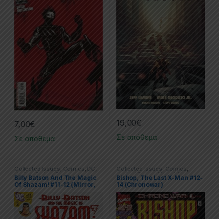
19,00
€
7,00
€
Σε απόθεμα
Σε απόθεμα
Collected Issues
,
Comics
,
DC
,
Collected Issues
,
Comics
,
Limited Series
,
Shazam!
Limited Series
,
Marvel
,
X-men
Billy Batson And The Magic
Bishop, The Last X-Man #12-
Of Shazam! #11-12 (Mirror,
14 (Chronowar)
Mirror)