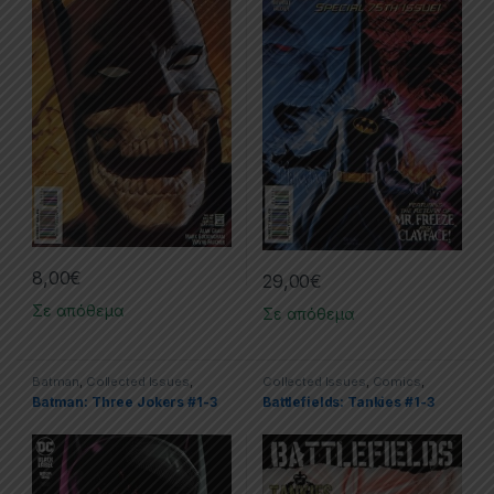
8,00
€
29,00
€
Σε απόθεμα
Σε απόθεμα
Batman
,
Collected Issues
,
Collected Issues
,
Comics
,
Comics
,
DC
,
The Joker
Dynamite
,
Limited Series
Batman: Three Jokers #1-3
Battlefields: Tankies #1-3