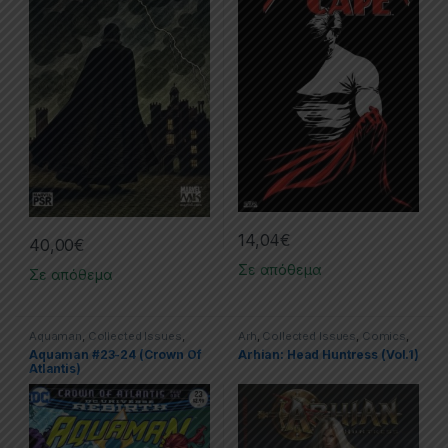
14,04
€
40,00
€
Σε απόθεμα
Σε απόθεμα
Aquaman
,
Collected Issues
,
Arh
,
Collected Issues
,
Comics
,
Comics
,
DC
Limited Series
Aquaman #23-24 (Crown Of
Arhian: Head Huntress (Vol.1)
Atlantis)