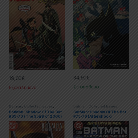
34,90
€
19,00
€
Σε απόθεμα
Εξαντλημένο
Batman
,
Collected Issues
,
Batman
,
Collected Issues
,
Comics
,
DC
,
Limited Series
Comics
,
DC
,
Limited Series
BatMan: Shadow Of The Bat
BatMan: Shadow Of The Bat
#69-70 (The Spirit of 2000)
#75-79 (Aftershock)