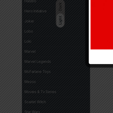
Hasbro
Dark
Hero Initiative
Light
Joker
Lobo
Loki
Marvel
Marvel Legends
McFarlane Toys
Mezco
Movies & Tv Series
Scarlet Witch
Star Wars