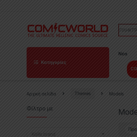
Skip to navigation
Skip to content
Search f
Νέα
Κατηγορίες
CG
Αρχική σελίδα
Themes
Models
Φίλτρο με
Mode
Κάθε brand