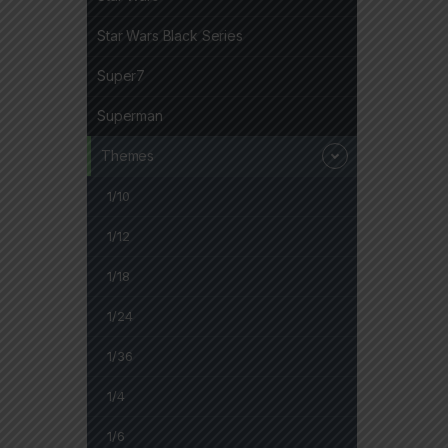
Star Wars Black Series
Super7
Superman
Themes
1/10
1/12
1/18
1/24
1/36
1/4
1/6