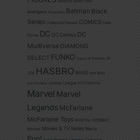
Amazing Spider-Man
Batman
Black
Avengers
Banpresto
Series
COMICS
Collected Issues
Dark
DC
DC
DC Comics
Horse
Multiverse
DIAMOND
FUNKO
SELECT
GI
Game of Thrones
HASBRO
IMAGE
JOE
Iron Man
Justice League
Iron Studios
KOTOBUKIYA
Marvel
Marvel
Legends
McFarlane
McFarlane Toys
MORTAL KOMBAT
Movies & TV Series
Neca
Movies
Pop!
Power Rangers Lightning Collection