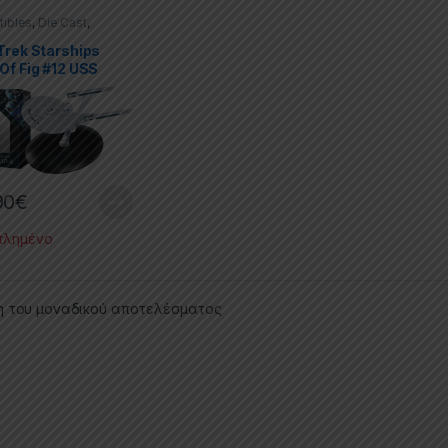
tibles
,
Die Cast
,
s
,
Movies & TV Series
,
cas
,
Star Trek
Trek Starships
Of Fig #12 USS
rprise
90
€
τλημένο
η του μοναδικού αποτελέσματος