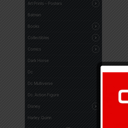
Art Prints – Posters
Batman
Books
Collectibles
Comics
Dark Horse
Dc
Dc Multiverse
Dc. Action Figure
Disney
Harley Quinn