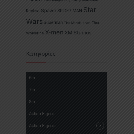
Star
Spawn
Replica
SPIDER-MAN
Wars
Superman
The Mandalorian
Thor
X-men
XM Studios
Wolverine
Κατηγορίες
6in
7in
8in
Action Figure
Action Figures