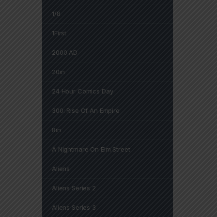
1/8
1First
2000 AD
20in
24 Hour Comics Day
300: Rise Of An Empire
8in
A Nightmare On Elm Street
Aliens
Aliens Series 2
Aliens Series 3