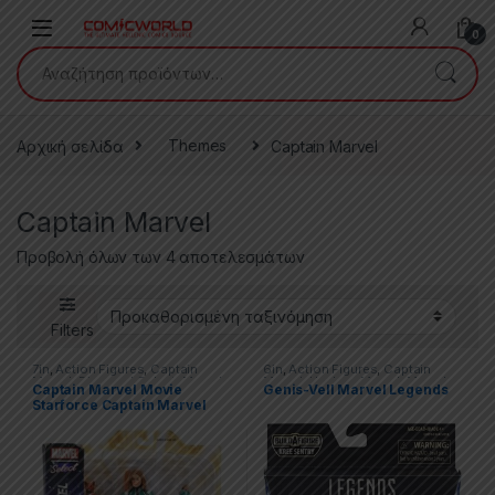
Skip to navigation
Skip to content
0
Αναζήτηση για:
Αρχική σελίδα
Themes
Captain Marvel
Captain Marvel
Προβολή όλων των 4 αποτελεσμάτων
Filters
7in
,
Action Figures
,
Captain
6in
,
Action Figures
,
Captain
Marvel
,
Diamond Select
,
Marvel
,
Marvel
,
Hasbro
,
Marvel
,
Marvel
Captain Marvel Movie
Genis-Vell Marvel Legends
Marvel Select
,
Movies & TV
Legends
Starforce Captain Marvel
Series
Marvel Select