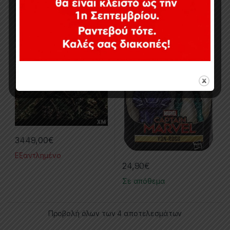
3449,00
€
Εξαντλημένο
24,90
€
Σε απόθεμα
Προβολή όλων των 4 αποτελεσμάτων