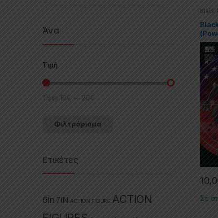
Black 
Issue
Blac
Άνα
(Pow
Τιμή
Τιμή:
10€
—
20€
Φιλτράρισμα
Ετικέτες
10,
ACTION
6in
Σε α
7IN
ACTION FIGURE
FIGURES