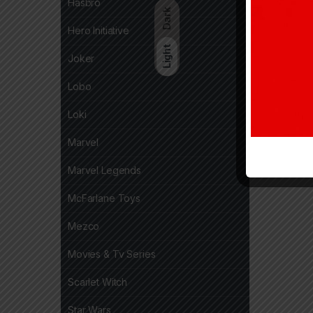
Hasbro
Dark
Hero Initiative
Light
Joker
Lobo
Loki
Marvel
Marvel Legends
McFarlane Toys
Mezco
Movies & Tv Series
Scarlet Witch
Star Wars