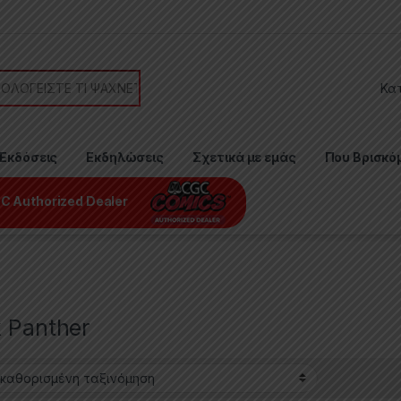
or:
Εκδόσεις
Εκδηλώσεις
Σχετικά με εμάς
Που Βρισκό
C Authorized Dealer
k Panther