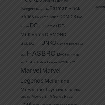
Amazing Spider-Man
Εμφάνισ
Batman
Black
Avengers
Banpresto
Series
COMICS
Collected Issues
Dark
DC
DC
DC Comics
Horse
Multiverse
DIAMOND
FUNKO
SELECT
GI
Game of Thrones
HASBRO
IMAGE
JOE
Iron Man
Justice League
Iron Studios
KOTOBUKIYA
Marvel
Marvel
Legends
McFarlane
McFarlane Toys
MORTAL KOMBAT
Movies & TV Series
Neca
Movies
Pop!
Power Rangers Lightning Collection