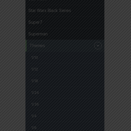
Star Wars Black Series
Super7
Superman
Themes
1/10
1/12
1/18
1/24
1/36
1/4
1/6