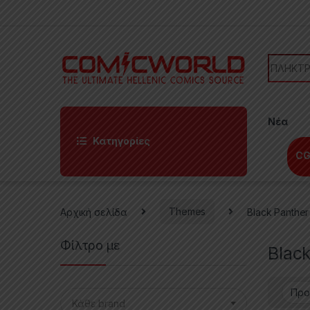
Skip to navigation
Skip to content
Search f
Νέα
Κατηγορίες
CG
Αρχική σελίδα
Themes
Black Panther
Φίλτρο με
Blac
Κάθε brand