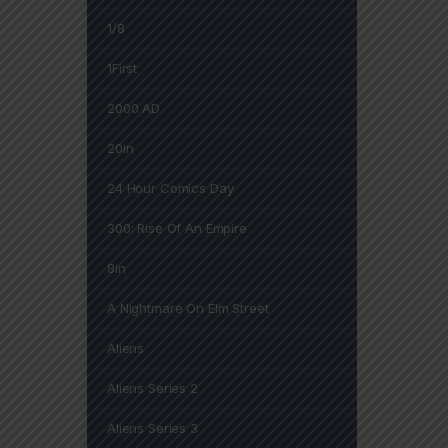
1/8
1First
2000 AD
20in
24 Hour Comics Day
300: Rise Of An Empire
8in
A Nightmare On Elm Street
Aliens
Aliens Series 2
Aliens Series 3