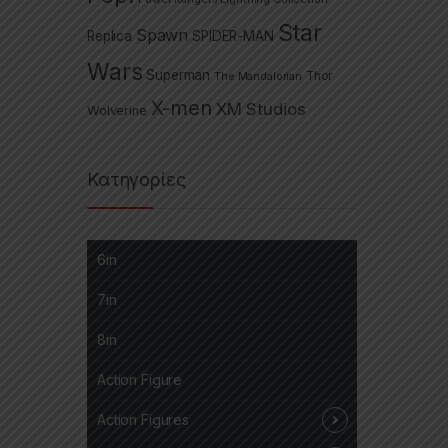
Star
Spawn
Replica
SPIDER-MAN
Wars
Superman
The Mandalorian
Thor
X-men
XM Studios
Wolverine
Κατηγορίες
6in
7in
8in
Action Figure
Action Figures