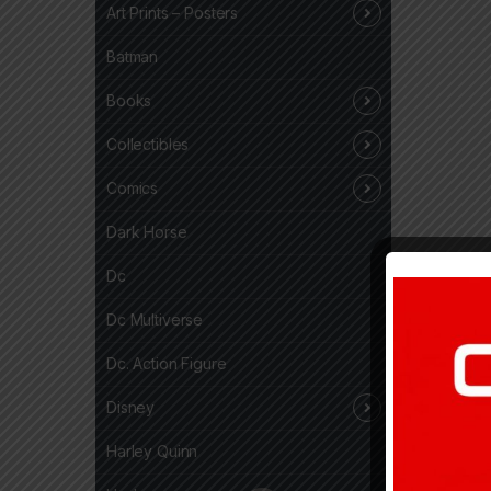
Art Prints – Posters
Batman
Books
Collectibles
Comics
Dark Horse
Dc
Dc Multiverse
Dc. Action Figure
Disney
Harley Quinn