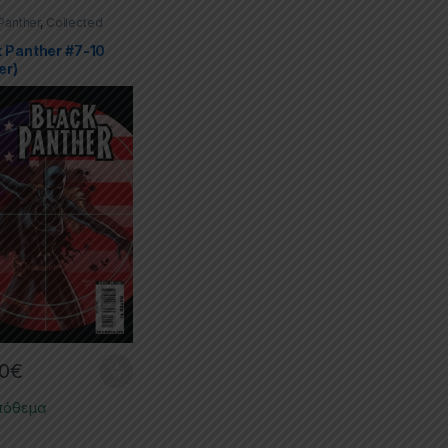
Panther
,
Collected
s
,
Comics
,
Marvel
k Panther #7-10
er)
00
€
πόθεμα