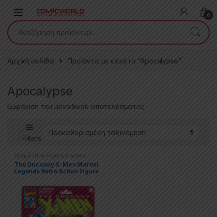
Skip to navigation
Skip to content
0
Αναζήτηση για:
Αρχική σελίδα
Προϊόντα με ετικέτα “Apocalypse”
Apocalypse
Εμφάνιση του μοναδικού αποτελέσματος
Filters
10in
,
Action Figure
,
Hasbro
,
Marvel
,
Marvel Legends
,
X-men
The Uncanny X-Men Marvel
Legends Retro Action Figure
2022 Marvel’s Apocalypse
20 cm