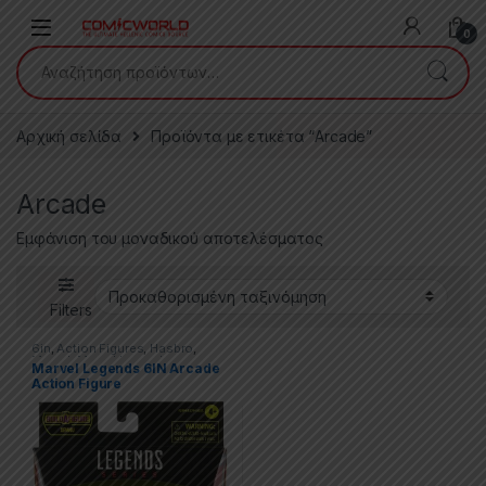
Skip to navigation
Skip to content
0
Αναζήτηση για:
Αρχική σελίδα
Προϊόντα με ετικέτα “Arcade”
Arcade
Εμφάνιση του μοναδικού αποτελέσματος
Filters
6in
,
Action Figures
,
Hasbro
,
Marvel
,
Marvel Legends
Marvel Legends 6IN Arcade
Action Figure