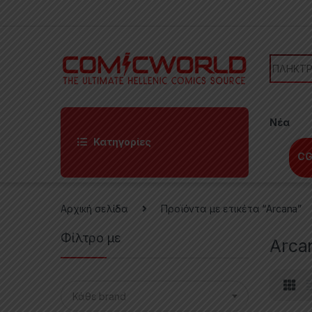
Skip to navigation
Skip to content
Search f
Νέα
Κατηγορίες
CG
Αρχική σελίδα
Προϊόντα με ετικέτα “Arcana”
Φίλτρο με
Arca
Κάθε brand