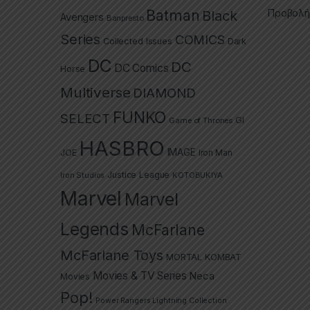
Προβολή
Batman
Black
Avengers
Banpresto
Series
COMICS
Collected Issues
Dark
DC
DC
DC Comics
Horse
Multiverse
DIAMOND
FUNKO
SELECT
GI
Game of Thrones
HASBRO
IMAGE
JOE
Iron Man
Justice League
Iron Studios
KOTOBUKIYA
Marvel
Marvel
Legends
McFarlane
McFarlane Toys
MORTAL KOMBAT
Movies & TV Series
Neca
Movies
Pop!
Power Rangers Lightning Collection