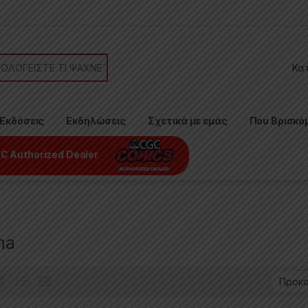
or:
Εκδόσεις
Εκδηλώσεις
Σχετικά με εμάς
Που Βρισκό
C Authorized Dealer
na