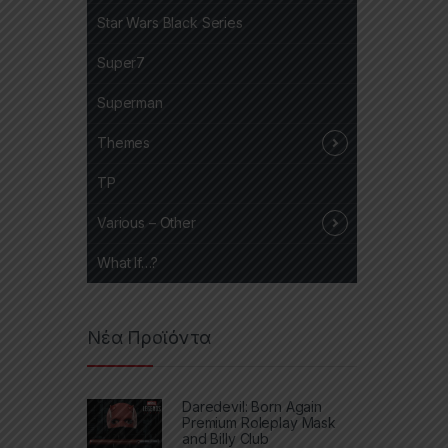
Star Wars Black Series
Super7
Superman
Themes
TP
Various – Other
What If…?
Νέα Προϊόντα
Daredevil: Born Again
Premium Roleplay Mask
and Billy Club