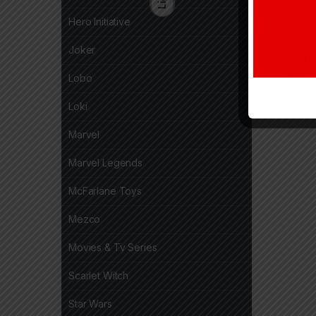
Hero Initiative
Joker
Lobo
Loki
Marvel
Marvel Legends
McFarlane Toys
Mezco
Movies & Tv Series
Scarlet Witch
Star Wars