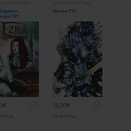
a
,
Comics
,
Limited
Arcana
,
Comics
,
Trade
s
,
Trade Paperbacks
Paperbacks (TPs)
 Egyptian
Nieves (TP)
ange (TP)
00
€
15,00
€
πόθεμα
Σε απόθεμα