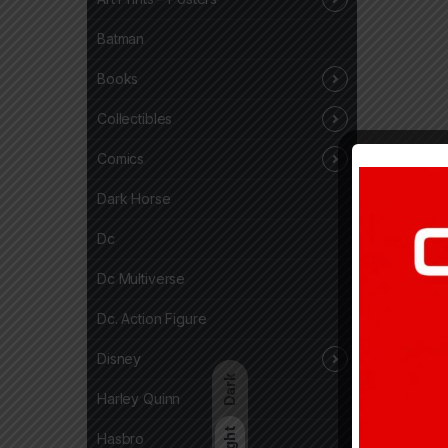
Batman
Books
Collectibles
Comics
Dark Horse
Dc
Dc Multiverse
Dc. Action Figure
Disney
Dark
Harley Quinn
Light
Hasbro