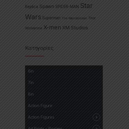
Star
Spawn
Replica
SPIDER-MAN
Wars
Superman
The Mandalorian
Thor
X-men
XM Studios
Wolverine
Κατηγορίες
6in
7in
8in
Action Figure
Action Figures
Art Prints – Posters