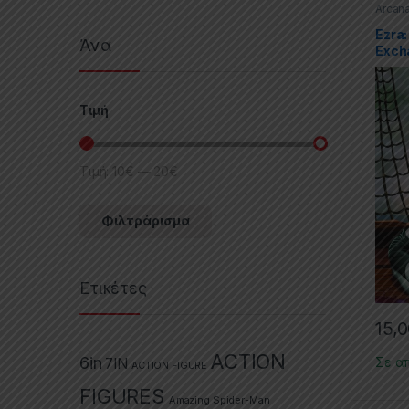
Arcan
Serie
(TPs)
Ezra:
Άνα
Exch
Τιμή
Τιμή:
10€
—
20€
Φιλτράρισμα
Ετικέτες
15,
ACTION
6in
Σε α
7IN
ACTION FIGURE
FIGURES
Amazing Spider-Man