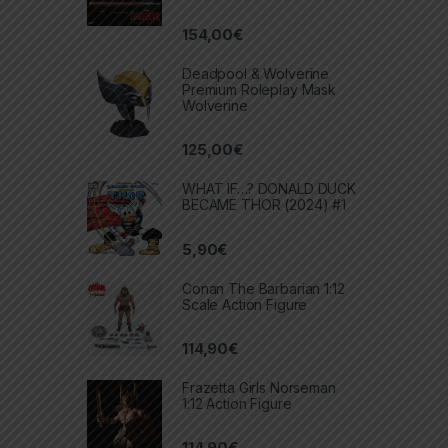
154,00
€
Deadpool & Wolverine
Premium Roleplay Mask
Wolverine
125,00
€
WHAT IF…? DONALD DUCK
BECAME THOR (2024) #1
5,90
€
Conan The Barbarian 1:12
Scale Action Figure
114,90
€
Frazetta Girls Norseman
1:12 Action Figure
114,90
€