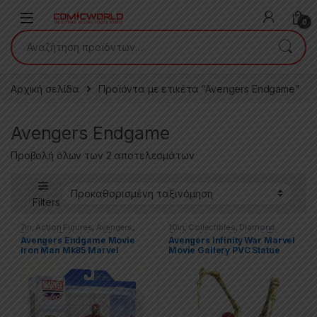
Skip to navigation
Skip to content
0
Αναζήτηση για:
Αρχική σελίδα
Προϊόντα με ετικέτα “Avengers Endgame”
Avengers Endgame
Προβολή όλων των 2 αποτελεσμάτων
Filters
7in
,
Action Figures
,
Avengers
,
10in
,
Collectibles
,
Diamond
Diamond Select
,
Iron Man
,
Gallery
,
Marvel
,
Movies & TV
Avengers Endgame Movie
Avengers Infinity War Marvel
Marvel
,
Marvel Select
,
Movies &
Series
,
PVC Figures
,
Statues
Iron Man Mk85 Marvel
Movie Gallery PVC Statue
TV Series
Select
Iron Spider-Man 23 cm