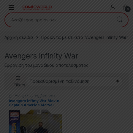
Skip to navigation
Skip to content
0
Αναζήτηση για:
Αρχική σελίδα
Προϊόντα με ετικέτα “Avengers Infinity War”
Avengers Infinity War
Εμφάνιση του μοναδικού αποτελέσματος
Filters
7in
,
Action Figures
,
Avengers
,
Captain America
,
Diamond
Avengers Infinty War Movie
Select
,
Marvel
,
Marvel Select
,
Captain America Marvel
Movies & TV Series
Select