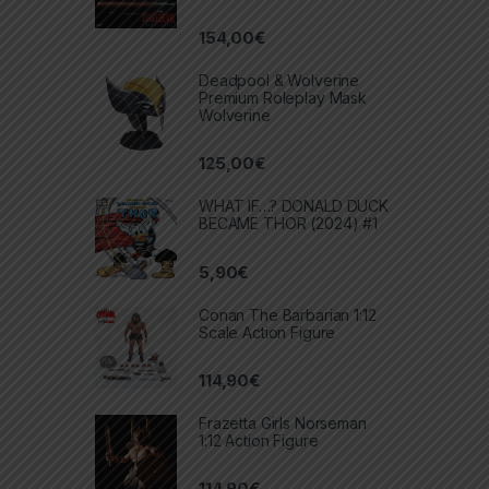
154,00
€
Deadpool & Wolverine
Premium Roleplay Mask
Wolverine
125,00
€
WHAT IF…? DONALD DUCK
BECAME THOR (2024) #1
5,90
€
Conan The Barbarian 1:12
Scale Action Figure
114,90
€
Frazetta Girls Norseman
1:12 Action Figure
114,90
€