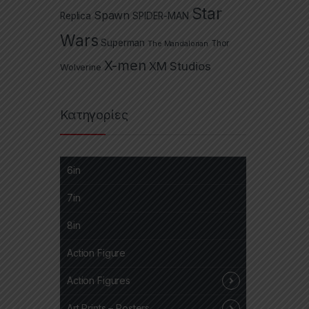
Star
Spawn
Replica
SPIDER-MAN
Wars
Superman
The Mandalorian
Thor
X-men
XM Studios
Wolverine
Κατηγορίες
6in
7in
8in
Action Figure
Action Figures
Art Prints – Posters