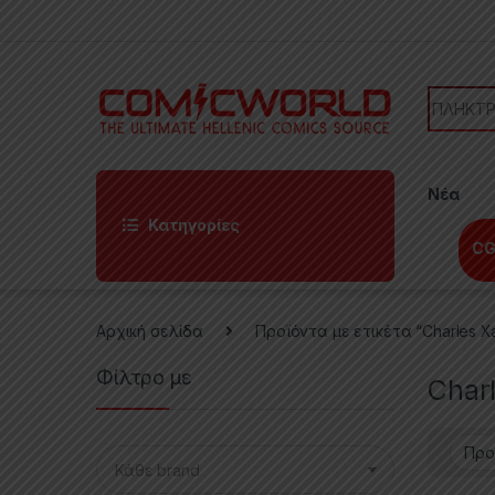
Skip to navigation
Skip to content
Search f
Νέα
Κατηγορίες
CG
Αρχική σελίδα
Προϊόντα με ετικέτα “Charles Xa
Φίλτρο με
Charl
Κάθε brand