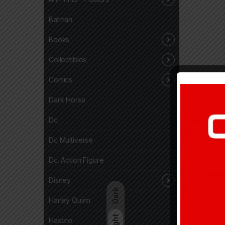
Batman
Books
Collectibles
Comics
Dark Horse
Dc
Dc Multiverse
Dc. Action Figure
Disney
Dark
Harley Quinn
Light
Hasbro