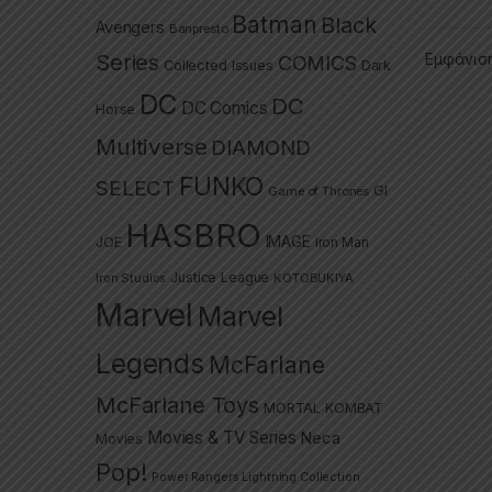
Batman
Black
Avengers
Banpresto
Series
Εμφάνισ
COMICS
Collected Issues
Dark
DC
DC
DC Comics
Horse
Multiverse
DIAMOND
FUNKO
SELECT
GI
Game of Thrones
HASBRO
IMAGE
JOE
Iron Man
Justice League
Iron Studios
KOTOBUKIYA
Marvel
Marvel
Legends
McFarlane
McFarlane Toys
MORTAL KOMBAT
Movies & TV Series
Neca
Movies
Pop!
Power Rangers Lightning Collection