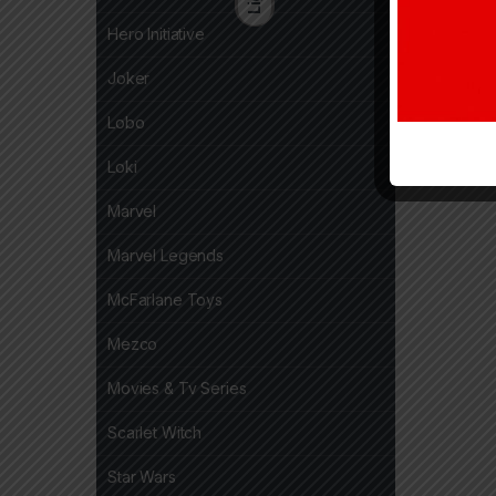
Hero Initiative
Joker
Lobo
Loki
Marvel
Marvel Legends
McFarlane Toys
Mezco
Movies & Tv Series
Scarlet Witch
Star Wars