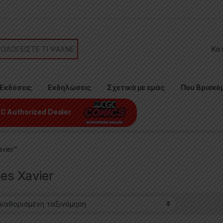
or:
Εκδόσεις
Εκδηλώσεις
Σχετικά με εμάς
Που Βρισκό
C Authorized Dealer
vier”
es Xavier