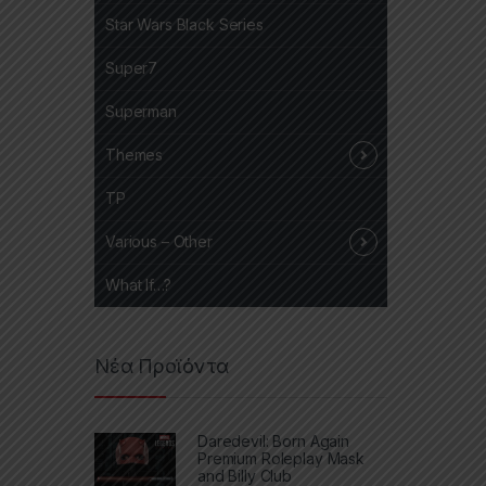
Star Wars Black Series
Super7
Superman
Themes
TP
Various – Other
What If…?
Νέα Προϊόντα
Daredevil: Born Again
Premium Roleplay Mask
and Billy Club