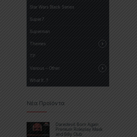
Star Wars Black Series
Super7
Superman
Themes
TP
Various – Other
What If…?
Νέα Προϊόντα
Daredevil: Born Again
Premium Roleplay Mask
and Billy Club