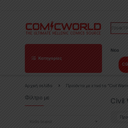
Skip to navigation
Skip to content
Search f
Νέα
Κατηγορίες
CG
Αρχική σελίδα
Προϊόντα με ετικέτα “Civil Warri
Φίλτρο με
Civil
Κάθε brand