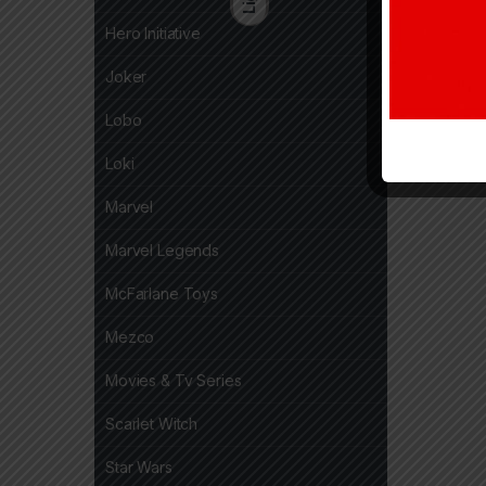
Hero Initiative
Joker
Lobo
Loki
Marvel
Marvel Legends
McFarlane Toys
Mezco
Movies & Tv Series
Scarlet Witch
Star Wars