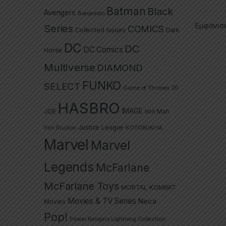
Batman
Black
Avengers
Banpresto
Εμφάνισ
Series
COMICS
Collected Issues
Dark
DC
DC
DC Comics
Horse
Multiverse
DIAMOND
FUNKO
SELECT
GI
Game of Thrones
HASBRO
IMAGE
JOE
Iron Man
Justice League
Iron Studios
KOTOBUKIYA
Marvel
Marvel
Legends
McFarlane
McFarlane Toys
MORTAL KOMBAT
Movies & TV Series
Neca
Movies
Pop!
Power Rangers Lightning Collection