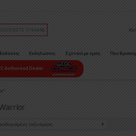
or:
Εκδόσεις
Εκδηλώσεις
Σχετικά με εμάς
Που Βρισκό
C Authorized Dealer
or”
 Warrior