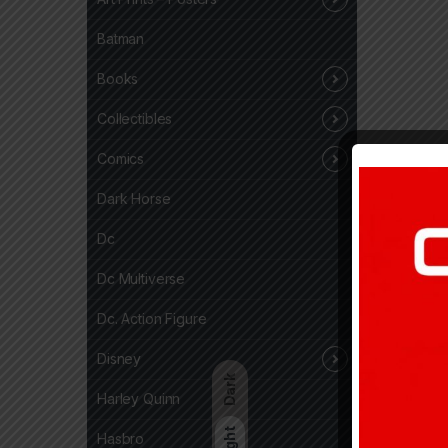
Batman
Books
Collectibles
Comics
Dark Horse
Dc
Dc Multiverse
Dc. Action Figure
Disney
Dark
Harley Quinn
Light
Hasbro