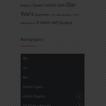
Star
Spawn
Replica
SPIDER-MAN
Wars
Superman
The Mandalorian
Thor
X-men
XM Studios
Wolverine
Κατηγορίες
6in
7in
8in
Action Figure
Action Figures
Art Prints – Posters