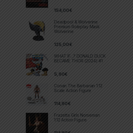
154,00
€
Deadpool & Wolverine
Premium Roleplay Mask
Wolverine
125,00
€
WHAT IF…? DONALD DUCK
BECAME THOR (2024) #1
5,90
€
Conan The Barbarian 1:12
Scale Action Figure
114,90
€
Frazetta Girls Norseman
1:12 Action Figure
114,90
€