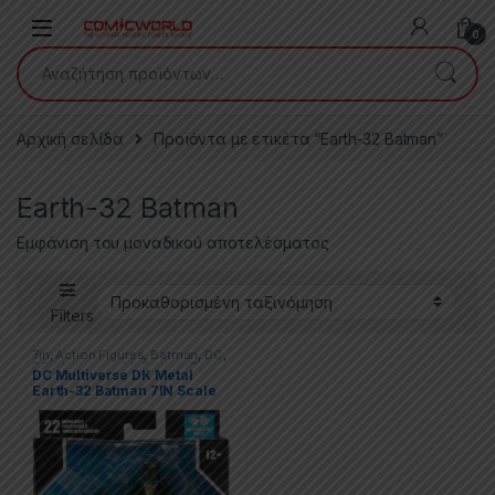
Skip to navigation
Skip to content
0
Αναζήτηση για:
Αρχική σελίδα
Προϊόντα με ετικέτα “Earth-32 Batman”
Earth-32 Batman
Εμφάνιση του μοναδικού αποτελέσματος
Filters
7in
,
Action Figures
,
Batman
,
DC
,
DC Multiverse
,
McFarlane Toys
DC Multiverse DK Metal
Earth-32 Batman 7IN Scale
Action Figure