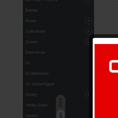
Batman
Books
Collectibles
Comics
Dark Horse
Dc
Dc Multiverse
Dc. Action Figure
Disney
Dark
Harley Quinn
Light
Hasbro