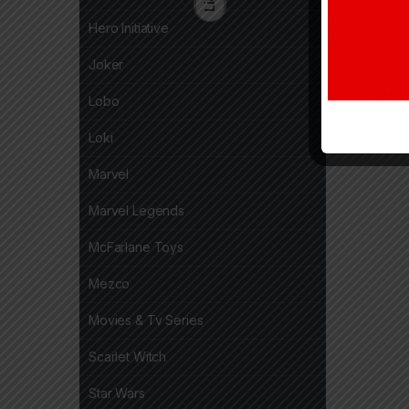
Hero Initiative
Joker
Lobo
Loki
Marvel
Marvel Legends
McFarlane Toys
Mezco
Movies & Tv Series
Scarlet Witch
Star Wars