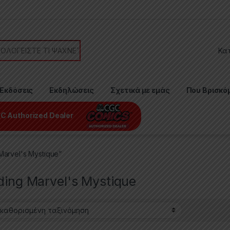
or:
Εκδόσεις
Εκδηλώσεις
Σχετικά με εμάς
Που Βρισκό
C Authorized Dealer
Marvel's Mystique”
ding Marvel's Mystique