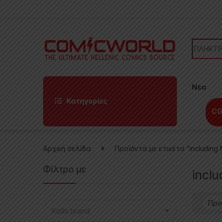
Skip to navigation
Skip to content
Search f
Νέα
Κατηγορίες
CG
Αρχική σελίδα
Προϊόντα με ετικέτα “including 
Φίλτρο με
inclu
Κάθε brand