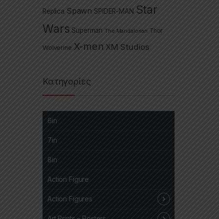
Star
Spawn
Replica
SPIDER-MAN
Wars
Superman
The Mandalorian
Thor
X-men
XM Studios
Wolverine
Κατηγορίες
6in
7in
8in
Action Figure
Action Figures
Art Prints – Posters