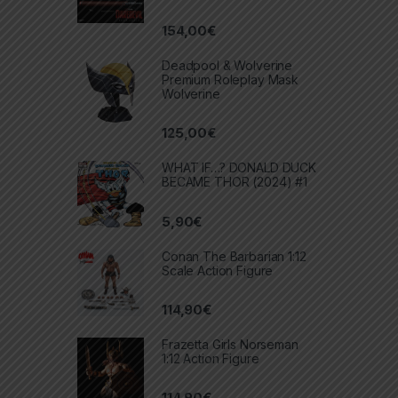
154,00
€
Deadpool & Wolverine
Premium Roleplay Mask
Wolverine
125,00
€
WHAT IF…? DONALD DUCK
BECAME THOR (2024) #1
5,90
€
Conan The Barbarian 1:12
Scale Action Figure
114,90
€
Frazetta Girls Norseman
1:12 Action Figure
114,90
€