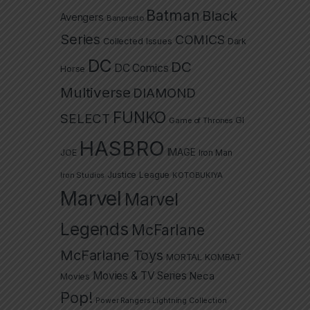
Batman
Black
Avengers
Banpresto
Series
COMICS
Collected Issues
Dark
DC
DC
DC Comics
Horse
Multiverse
DIAMOND
FUNKO
SELECT
GI
Game of Thrones
HASBRO
IMAGE
JOE
Iron Man
Justice League
Iron Studios
KOTOBUKIYA
Marvel
Marvel
Legends
McFarlane
McFarlane Toys
MORTAL KOMBAT
Movies & TV Series
Neca
Movies
Pop!
Power Rangers Lightning Collection