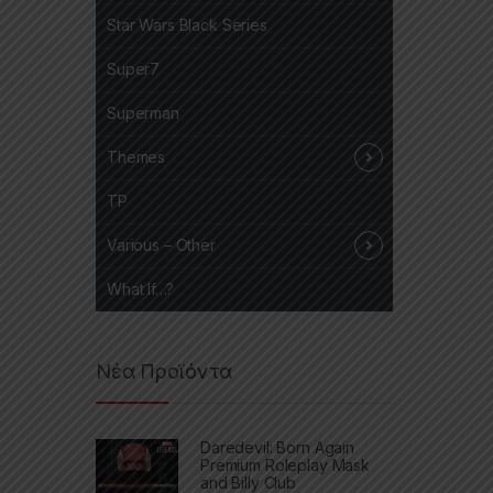
Star Wars Black Series
Super7
Superman
Themes
TP
Various – Other
What If…?
Νέα Προϊόντα
Daredevil: Born Again
Premium Roleplay Mask
and Billy Club