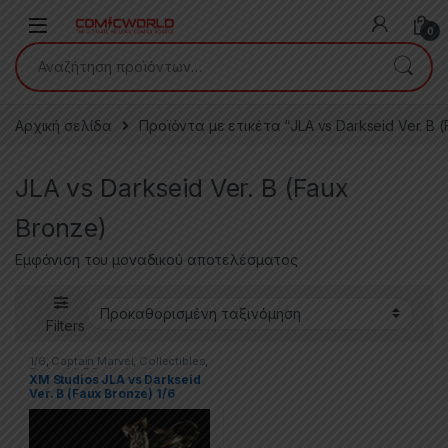
Skip to navigation
Skip to content
0
Αναζήτηση για:
Αρχική σελίδα
Προϊόντα με ετικέτα “JLA vs Darkseid Ver. B 
JLA vs Darkseid Ver. B (Faux
Bronze)
Εμφάνιση του μοναδικού αποτελέσματος
Filters
1/6
,
Captain Marvel
,
Collectibles
,
Darkseid
,
DC
,
Justice League
,
XM Studios JLA vs Darkseid
Statues
,
XM
Ver. B (Faux Bronze) 1/6
Premium Collectibles
Diorama