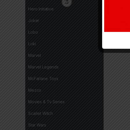
Hero Initiative
Joker
Lobo
Loki
Marvel
Marvel Legends
McFarlane Toys
Mezco
Movies & Tv Series
Scarlet Witch
Star Wars