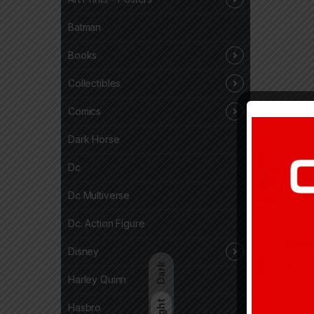
Batman
Books
Collectibles
Comics
Dark Horse
Dc
Dc Multiverse
Dc. Action Figure
Disney
Dark
Harley Quinn
Light
Hasbro