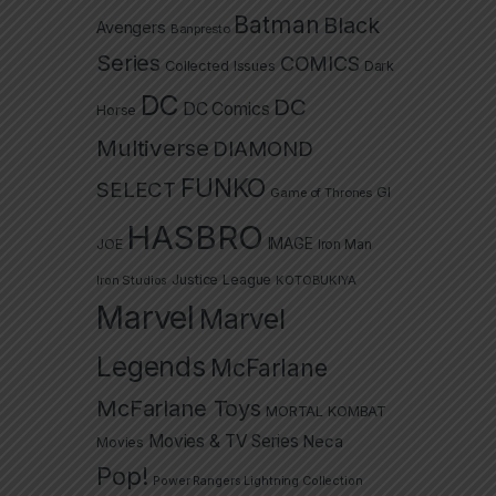
Batman
Black
Avengers
Banpresto
Series
COMICS
Collected Issues
Dark
DC
DC
DC Comics
Horse
Multiverse
DIAMOND
FUNKO
SELECT
GI
Game of Thrones
HASBRO
IMAGE
JOE
Iron Man
Justice League
Iron Studios
KOTOBUKIYA
Marvel
Marvel
Legends
McFarlane
McFarlane Toys
MORTAL KOMBAT
Movies & TV Series
Neca
Movies
Pop!
Power Rangers Lightning Collection