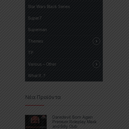
Star Wars Black Series
Super7
Superman
Themes
TP
Various – Other
What If…?
Νέα Προϊόντα
Daredevil: Born Again
Premium Roleplay Mask
and Billy Club