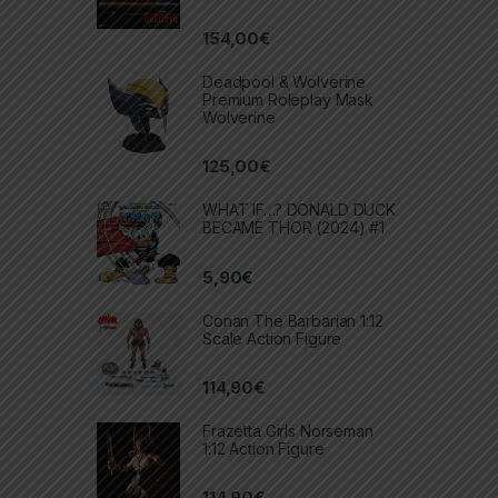
154,00
€
Deadpool & Wolverine
Premium Roleplay Mask
Wolverine
125,00
€
WHAT IF…? DONALD DUCK
BECAME THOR (2024) #1
5,90
€
Conan The Barbarian 1:12
Scale Action Figure
114,90
€
Frazetta Girls Norseman
1:12 Action Figure
114,90
€