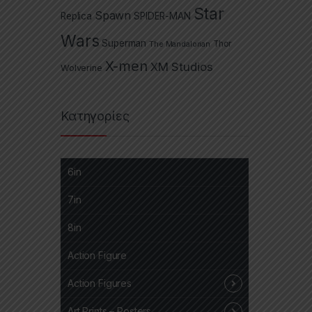
Star
Spawn
Replica
SPIDER-MAN
Wars
Superman
The Mandalorian
Thor
X-men
XM Studios
Wolverine
Κατηγορίες
6in
7in
8in
Action Figure
Action Figures
Art Prints – Posters