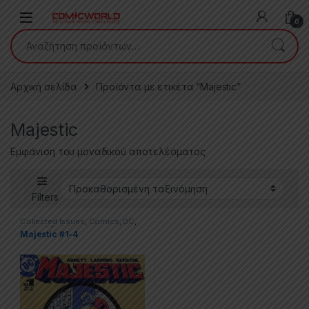
Skip to navigation
Skip to content
0
Αναζήτηση για:
Αρχική σελίδα
Προϊόντα με ετικέτα “Majestic”
Majestic
Εμφάνιση του μοναδικού αποτελέσματος
Filters
Collected Issues
,
Comics
,
DC
,
Limited Series
Majestic #1-4