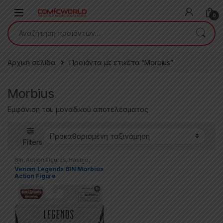
Skip to navigation
Skip to content
0
Αναζήτηση για:
Αρχική σελίδα
Προϊόντα με ετικέτα “Morbius”
Morbius
Εμφάνιση του μοναδικού αποτελέσματος
Filters
6in
,
Action Figures
,
Hasbro
,
Marvel
,
Marvel Legends
,
Spider-
Venom Legends 6IN Morbius
Man
Action Figure