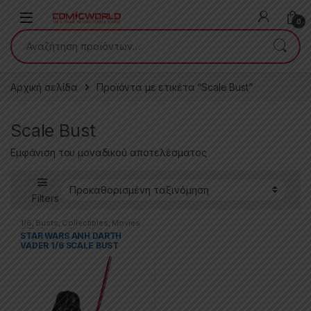
Skip to navigation
Skip to content
0
Αναζήτηση για:
Αρχική σελίδα
Προϊόντα με ετικέτα “Scale Bust”
Scale Bust
Εμφάνιση του μοναδικού αποτελέσματος
Filters
1/6
,
Busts
,
Collectibles
,
Movies
& TV Series
,
Star Wars
STAR WARS ANH DARTH
VADER 1/6 SCALE BUST