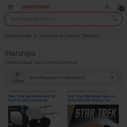
Skip to navigation
Skip to content
0
Αναζήτηση για:
Αρχική σελίδα
Προϊόντα με ετικέτα “Starships”
Starships
Προβολή όλων των 2 αποτελεσμάτων
Filters
Collectibles
,
Die Cast
,
Models
,
Collectibles
,
Movies & TV
Movies & TV Series
,
Replicas
,
Series
,
Replicas
,
Star Trek
Star Trek Starships Best Of
Star Trek Starships Special
Star Trek
Fig #12 USS Enterprise
#23 Gold USS Enterprise