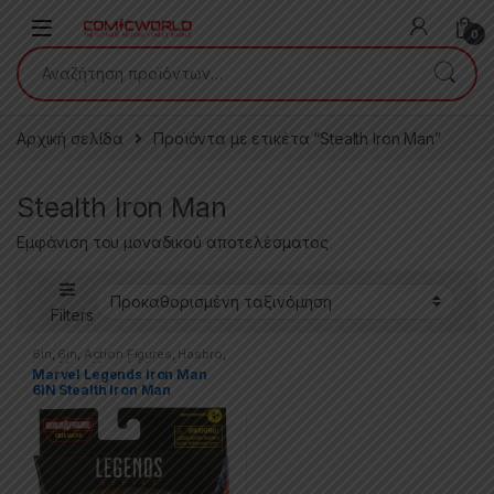
Skip to navigation
Skip to content
0
Αναζήτηση για:
Αρχική σελίδα
Προϊόντα με ετικέτα “Stealth Iron Man”
Stealth Iron Man
Εμφάνιση του μοναδικού αποτελέσματος
Filters
6in
,
6in
,
Action Figures
,
Hasbro
,
Iron Man
,
Marvel
,
Marvel
Marvel Legends Iron Man
Legends
6IN Stealth Iron Man