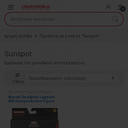
Skip to navigation
Skip to content
0
Αναζήτηση για:
Αρχική σελίδα
Προϊόντα με ετικέτα “Sunspot”
Sunspot
Εμφάνιση του μοναδικού αποτελέσματος
Filters
6in
,
Action Figures
,
Hasbro
,
Marvel
,
Marvel Legends
,
X-men
Marvel Deadpool Legends
6IN Sunspot Action Figure