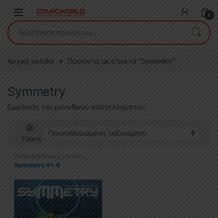
Skip to navigation
Skip to content
0
Αναζήτηση για:
Αρχική σελίδα
Προϊόντα με ετικέτα “Symmetry”
Symmetry
Εμφάνιση του μοναδικού αποτελέσματος
Filters
Collected Issues
,
Comics
,
Limited Series
,
Top Cow
Symmetry #1-4