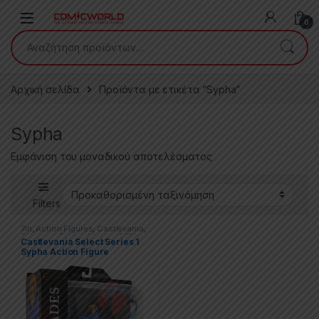
Skip to navigation
Skip to content
0
Αναζήτηση για:
Αρχική σελίδα
Προϊόντα με ετικέτα “Sypha”
Sypha
Εμφάνιση του μοναδικού αποτελέσματος
Filters
7in
,
Action Figures
,
Castlevania
,
Diamond Select
,
Movies & TV
Castlevania Select Series 1
Series
Sypha Action Figure