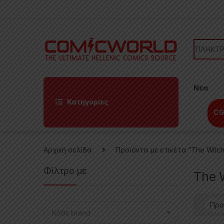
Skip to navigation
Skip to content
Search f
Νέα
Κατηγορίες
CG
Αρχική σελίδα
Προϊόντα με ετικέτα “The Witch
Φίλτρο με
The 
Κάθε brand