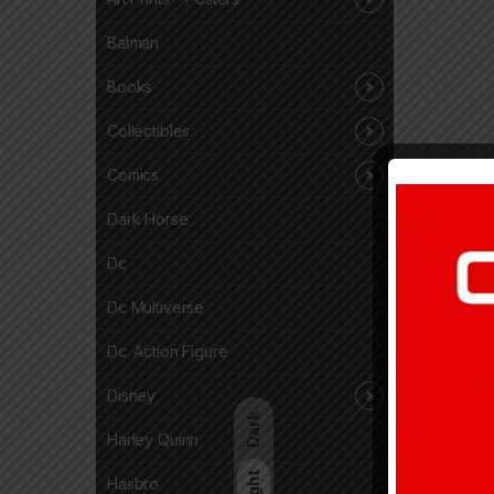
Batman
Books
Collectibles
Comics
Dark Horse
Dc
Dc Multiverse
Dc. Action Figure
Disney
Dark
Harley Quinn
Light
Hasbro