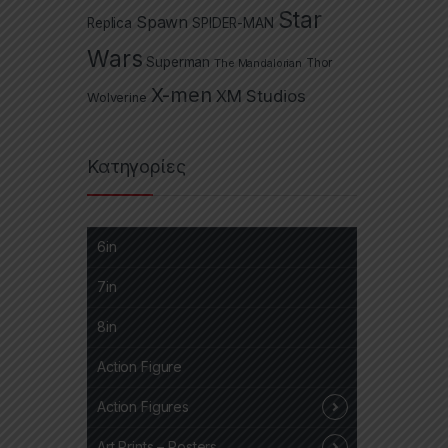
Star
Spawn
Replica
SPIDER-MAN
Wars
Superman
The Mandalorian
Thor
X-men
XM Studios
Wolverine
Κατηγορίες
6in
7in
8in
Action Figure
Action Figures
Art Prints – Posters