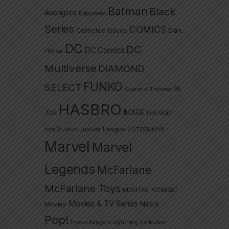
Batman
Black
Avengers
Banpresto
Series
COMICS
Collected Issues
Dark
DC
DC
DC Comics
Horse
Multiverse
DIAMOND
FUNKO
SELECT
GI
Game of Thrones
HASBRO
IMAGE
JOE
Iron Man
Justice League
Iron Studios
KOTOBUKIYA
Marvel
Marvel
Legends
McFarlane
McFarlane Toys
MORTAL KOMBAT
Movies & TV Series
Neca
Movies
Pop!
Power Rangers Lightning Collection