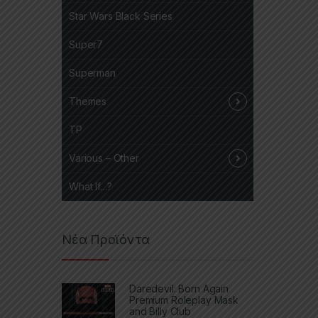
Star Wars Black Series
Super7
Superman
Themes
TP
Various – Other
What If…?
Νέα Προϊόντα
Daredevil: Born Again
Premium Roleplay Mask
and Billy Club