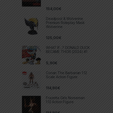
154,00
€
Deadpool & Wolverine
Premium Roleplay Mask
Wolverine
125,00
€
WHAT IF…? DONALD DUCK
BECAME THOR (2024) #1
5,90
€
Conan The Barbarian 1:12
Scale Action Figure
114,90
€
Frazetta Girls Norseman
1:12 Action Figure
114,90
€