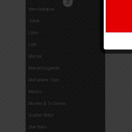
Hero Initiative
Joker
Lobo
Loki
Marvel
Marvel Legends
McFarlane Toys
Mezco
Movies & Tv Series
Scarlet Witch
Star Wars