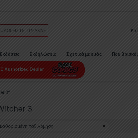
or:
Εκδόσεις
Εκδηλώσεις
Σχετικά με εμάς
Που Βρισκό
C Authorized Dealer
er 3”
Witcher 3