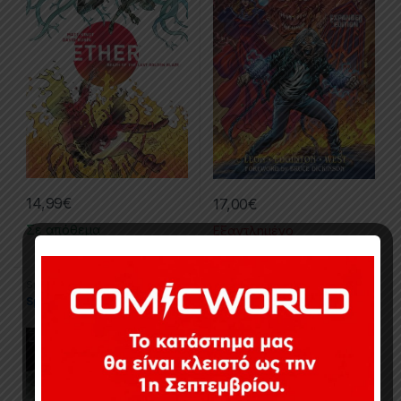
14,99
€
17,00
€
Σε απόθεμα
Εξαντλημένο
Spawn
,
Trade Paperbacks (TPs)
Spawn Vengeance TP