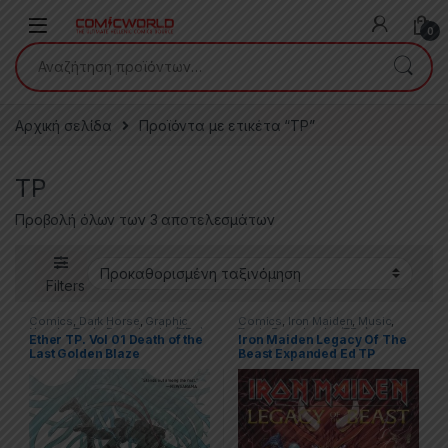
Skip to navigation
Skip to content
0
Αναζήτηση για:
Αρχική σελίδα
Προϊόντα με ετικέτα “TP”
TP
Προβολή όλων των 3 αποτελεσμάτων
Filters
Comics
,
Dark Horse
,
Graphic
Comics
,
Iron Maiden
,
Music
,
Novels
,
Trade Paperbacks (TPs)
Trade Paperbacks (TPs)
Ether TP. Vol 01 Death of the
Iron Maiden Legacy Of The
Last Golden Blaze
Beast Expanded Ed TP