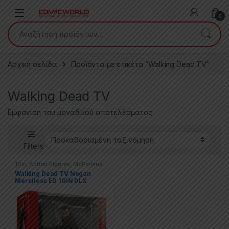
Skip to navigation
Skip to content
0
Αναζήτηση για:
Αρχική σελίδα
Προϊόντα με ετικέτα “Walking Dead TV”
Walking Dead TV
Εμφάνιση του μοναδικού αποτελέσματος
Filters
10in
,
Action Figures
,
McFarlane
Toys
,
Movies & TV Series
,
The
Walking Dead TV Negan
Walking Dead
Merciless ED 10IN DLX
Action Figure