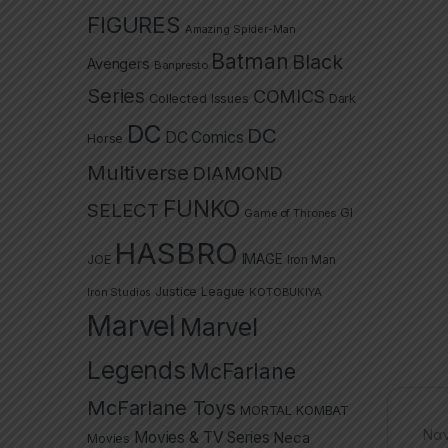
FIGURES
Amazing Spider-Man
Batman
Black
Avengers
Banpresto
Series
COMICS
Collected Issues
Dark
DC
DC
DC Comics
Horse
Multiverse
DIAMOND
FUNKO
SELECT
GI
Game of Thrones
HASBRO
IMAGE
JOE
Iron Man
Justice League
Iron Studios
KOTOBUKIYA
Marvel
Marvel
Legends
McFarlane
McFarlane Toys
MORTAL KOMBAT
Ναν
Movies & TV Series
Neca
Movies