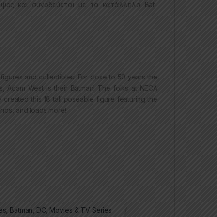
 ύψος και συνοδεύεται με τα κατάλληλα Bat-
 figures and collectibles! For close to 50 years the
s, Adam West is their Batman! The folks at NECA
created this 18 tall poseable figure featuring the
hands, and loads more!
es
,
Batman
,
DC
,
Movies & TV Series