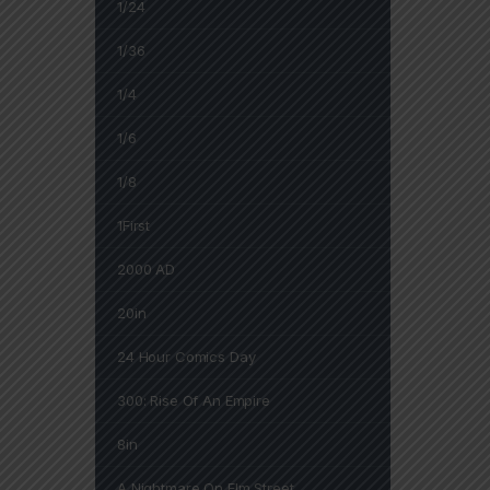
1/24
1/36
1/4
1/6
1/8
1First
2000 AD
20in
24 Hour Comics Day
300: Rise Of An Empire
8in
A Nightmare On Elm Street