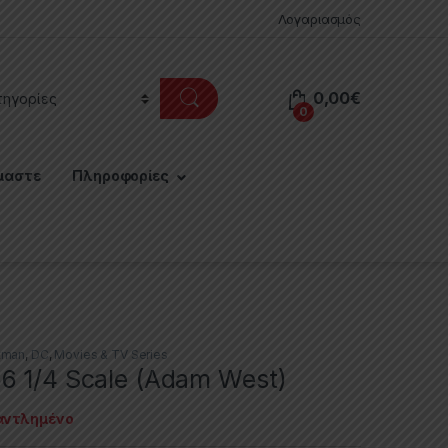
Λογαριασμός
0,00
€
0
μαστε
Πληροφορίες
tman
,
DC
,
Movies & TV Series
6 1/4 Scale (Adam West)
αντλημένο