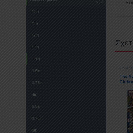
Ετι
10in
11in
12in
Σχετ
15in
18in
7in
,
Act
3.5in
Marvel 
The A
Chitau
3.75in
4in
5.5in
6.75in
6in