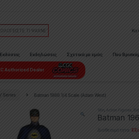
or:
Εκδόσεις
Εκδηλώσεις
Σχετικά με εμάς
Που Βρισκό
C Authorized Dealer
V Series
Batman 1966 1/4 Scale (Adam West)
18in
,
Action Figures
,
Ba
Batman 196
Διαθεσιμότητα:
Εξ