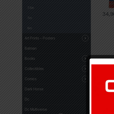
7.5in
34,9
7in
9in
Art Prints – Posters
Batman
Books
Collectibles
Comics
Dark Horse
Dc
Dc Multiverse