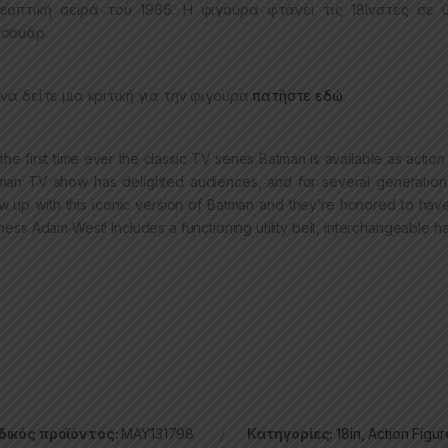
εοπτική σειρά του 1966. Η φιγούρα φτάνει τις 18ίνστες σε
σουάρ.
 να δείτε μια κριτική για την φιγούρα
πατήστε εδώ
.
 the first time ever the classic TV series Batman is available as action
man TV show has delighted audiences, and for several generation
w up with this iconic version of Batman and they’re honored to have 
eness Adam West! Includes a functioning utility belt, interchangeable 
ικός προϊόντος:
MAY131798
Κατηγορίες:
18in
,
Action Figur