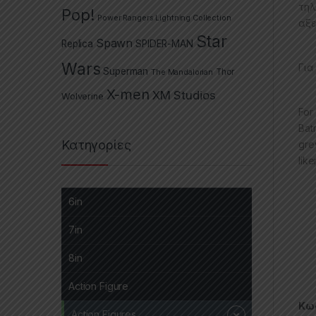
τηλ
Pop!
Power Rangers Lightning Collection
αξε
Star
Spawn
Replica
SPIDER-MAN
Wars
Για
Superman
The Mandalorian
Thor
X-men
XM Studios
Wolverine
For
Bat
Κατηγορίες
gre
lik
6in
7in
8in
Action Figure
Κωδ
Action Figures