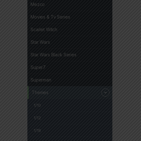
Mezco
Movies & Tv Series
Scarlet Witch
Star Wars
Star Wars Black Series
Super7
Superman
Themes
1/10
1/12
1/18