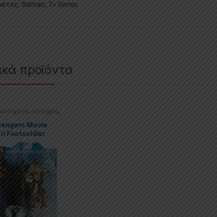
κέτες:
Batman
,
Tv Series
ικά προϊόντα
ion Figures
,
Avengers
,
Select
vengers Movie
ri Footsoldier