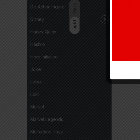
Dark
Dc. Action Figure
Disney
Light
Harley Quinn
Hasbro
Hero Initiative
Joker
Lobo
Loki
Marvel
Marvel Legends
McFarlane Toys