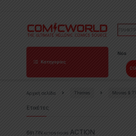
Skip to navigation
Skip to content
Search f
Νέα
Κατηγορίες
CG
Αρχική σελίδα
Themes
Movies & T
Ετικέτες
ACTION
6in
7IN
ACTION FIGURE