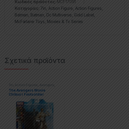
Κωδικός προϊόντος:
MCF17091
Κατηγορίες:
7in
,
Action Figure
,
Action Figures
,
Batman
,
Batman
,
Dc Multiverse
,
Gold Label
,
McFarlane Toys
,
Movies & Tv Series
Σχετικά προϊόντα
7in
,
Action Figures
,
Avengers
,
Marvel Select
The Avengers Movie
Chitauri Footsoldier