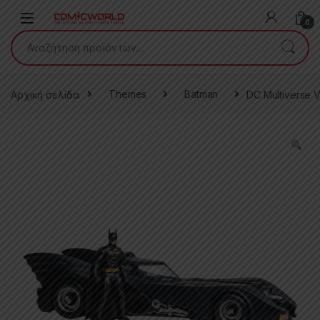
Skip to navigation
Skip to content
0
Αναζήτηση για:
Αρχική σελίδα
Themes
Batman
DC Multiverse V