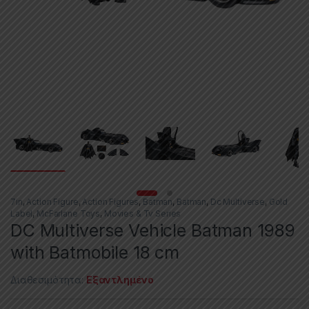
7in
,
Action Figure
,
Action Figures
,
Batman
,
Batman
,
Dc Multiverse
,
Gold
Label
,
McFarlane Toys
,
Movies & Tv Series
DC Multiverse Vehicle Batman 1989
with Batmobile 18 cm
Διαθεσιμότητα:
Εξαντλημένο