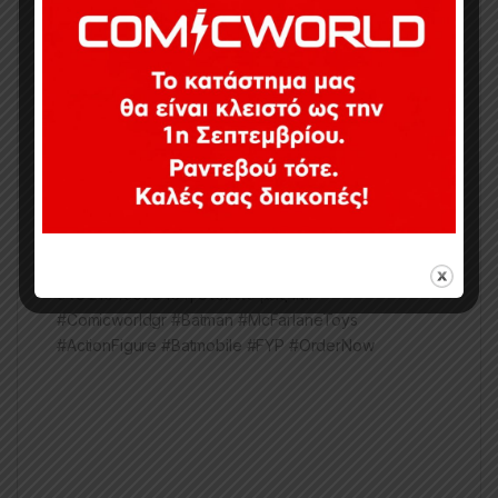
costumed hero who strikes fear into the hearts of
villains. But when a deformed madman who calls
himself THE JOKER™ seizes control of GOTHAM
CITY’S criminal underworld, BATMAN must face his
most ruthless nemesis ever while protecting both his
identity and his love interest, reporter VICKI VALE.
Total size: 22Inch.
Για πληροφορίες και παραγγελίες επικοινωνήστε
στο 2104957843 ή στείλτε μας ΙΜ.
#Comicworldgr #Batman #McFarlaneToys
#ActionFigure #Batmobile #FYP #OrderNow