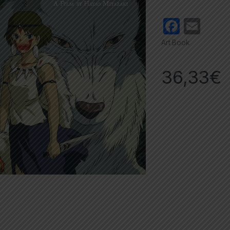
F
E
a
m
Art Book
c
ail
e
36,33
€
b
o
o
k