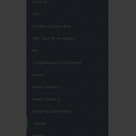
2000 AD
20in
24 Hour Comics Day
300: Rise Of An Empire
8in
A Nightmare On Elm Street
Aliens
Aliens Series 2
Aliens Series 3
Amazing Spider-Man
Anime
Annick