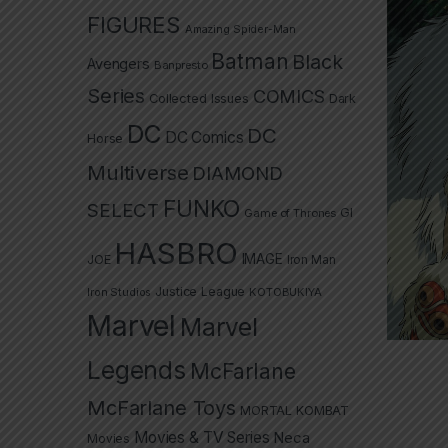
FIGURES
Amazing Spider-Man
Batman
Black
Avengers
Banpresto
Series
COMICS
Collected Issues
Dark
DC
DC
DC Comics
Horse
Multiverse
DIAMOND
FUNKO
SELECT
GI
Game of Thrones
HASBRO
IMAGE
JOE
Iron Man
Justice League
Iron Studios
KOTOBUKIYA
Marvel
Marvel
Legends
McFarlane
McFarlane Toys
MORTAL KOMBAT
Movies & TV Series
Neca
Movies