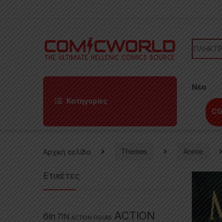
Skip to navigation
Skip to content
Search f
Νέα
Κατηγορίες
CG
Αρχική σελίδα
Themes
Anime
Ετικέτες
ACTION
6in
7IN
ACTION FIGURE