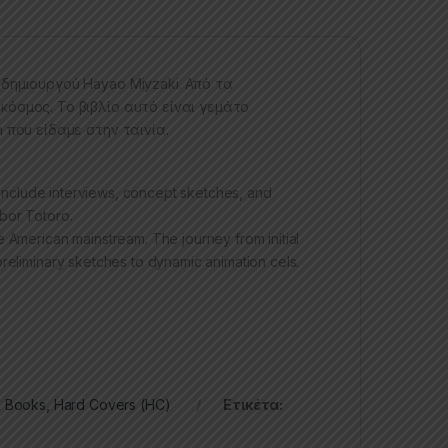
δημιουργού Hayao Miyzaki. Από τα
όσμος. Το βιβλίο αυτό είναι γεμάτο
 που είδαμε στην ταινία.
h include interviews, concept sketches, and
hbor Totoro.
e American mainstream. The journey from initial
preliminary sketches to dynamic animation cels.
,
Books
,
Hard Covers (HC)
Ετικέτα: