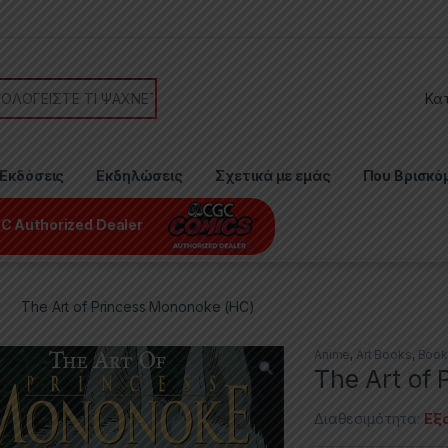
or:
Εκδόσεις
Εκδηλώσεις
Σχετικά με εμάς
Που Βρισκό
C Authorized Dealer
The Art of Princess Mononoke (HC)
Anime
,
Art Books
,
Book
The Art of
Διαθεσιμότητα:
Εξ