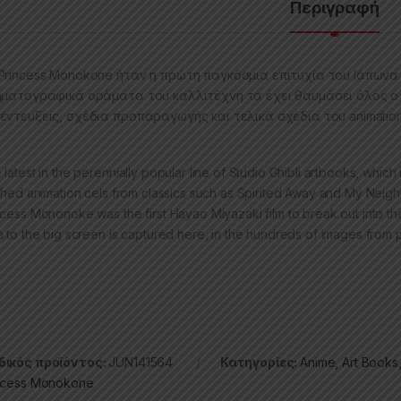
Περιγραφή
Princess Monokone ήταν η πρώτη παγκόσμια επιτυχία του Ιάπωνα 
ηματογραφικά οράματα του καλλιτέχνη τα έχει θαυμάσει όλος ο κ
έντευξεις, σχέδια προπαραγωγής και τελικά σχέδια του animation
 latest in the perennially popular line of Studio Ghibli artbooks, whic
ished animation cels from classics such as Spirited Away and My Neig
ncess Mononoke was the first Hayao Miyazaki film to break out into th
a to the big screen is captured here, in the hundreds of images from 
ικός προϊόντος:
JUN141564
Κατηγορίες:
Anime
,
Art Books
ncess Monokone