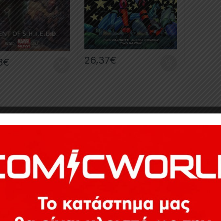
26,37
€
8
€