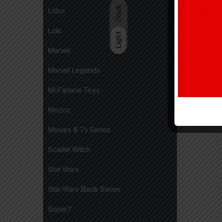
Dark
Lobo
Loki
Light
Marvel
Marvel Legends
McFarlane Toys
Mezco
Movies & Tv Series
Scarlet Witch
Star Wars
Star Wars Black Series
Super7