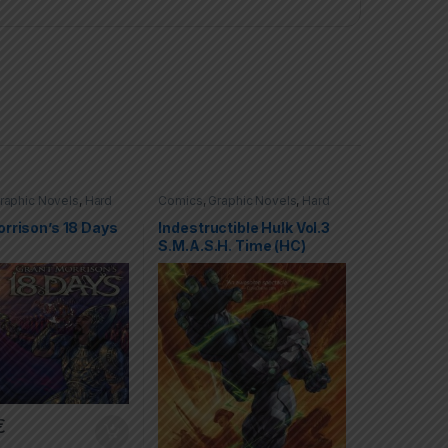
raphic Novels
,
Hard
Comics
,
Graphic Novels
,
Hard
C)
Covers (HC)
,
Hulk
,
Marvel
rrison’s 18 Days
Indestructible Hulk Vol.3
S.M.A.S.H. Time (HC)
€