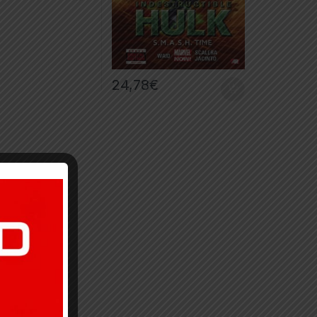
24,78
€