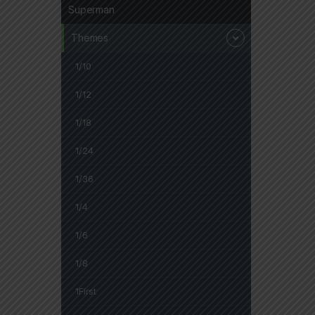
Superman
Themes
1/10
1/12
1/18
1/24
1/36
1/4
1/6
1/8
1First