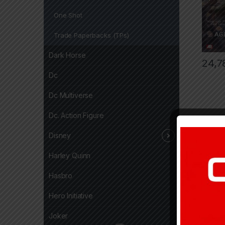
One Shot
Trade Paperbacks (TPs)
Dark Horse
24,7
Dc
Dc Multiverse
Dc. Action Figure
Disney
Harley Quinn
Hasbro
Hero Initiative
Joker