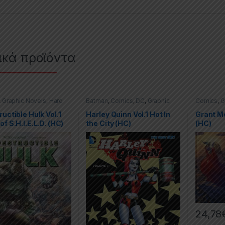
ικά προϊόντα
,
Graphic Novels
,
Hard
Batman
,
Comics
,
DC
,
Graphic
Comics
,
G
(HC)
,
Hulk
,
Marvel
Novels
,
Hard Covers (HC)
,
The
Covers (H
New 52
ructible Hulk Vol.1
Harley Quinn Vol.1 Hot In
Grant Mo
of S.H.I.E.L.D. (HC)
the City (HC)
(HC)
24,78