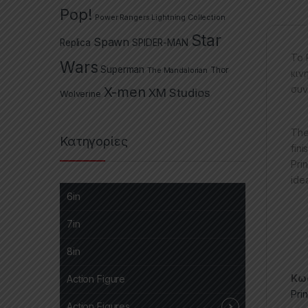
Pop!
Power Rangers Lightning Collection
Star
Spawn
Replica
SPIDER-MAN
Το 
Wars
Superman
The Mandalorian
Thor
κιν
συν
X-men
XM Studios
Wolverine
The
Κατηγορίες
fin
Pri
ide
6in
7in
8in
Κωδ
Action Figure
Pri
Action Figures