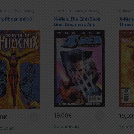
ted Issues
,
Comics
,
Collected Issues
,
Comics
,
Collecte
d Series
,
Marvel
,
X-
Limited Series
,
Marvel
,
X-
Limited 
men
men
n: Phoenix #1-3
X-Men: The End (Book
X-Men:
One: Dreamers And
Three:
Demons) #1-6
#1-6
19,00
€
19,00
00
€
Σε απόθεμα
Σε απ
πόθεμα