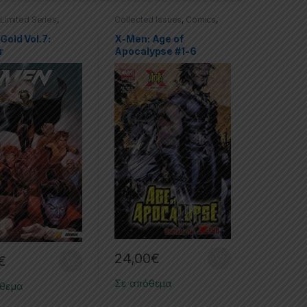
Limited Series
,
Collected Issues
,
Comics
,
Trade Paperbacks
Limited Series
,
X-men
-men
Gold Vol.7:
X-Men: Age of
r
Apocalypse #1-6
24,00
€
€
Σε απόθεμα
όθεμα