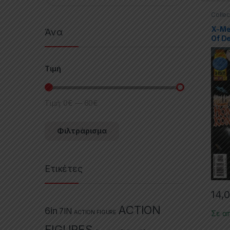
Collec
Limite
men
X-Me
Άνα
Of De
Τιμή
Τιμή:
0€
—
60€
Φιλτράρισμα
Ετικέτες
14,
ACTION
6in
7IN
ACTION FIGURE
Σε α
FIGURES