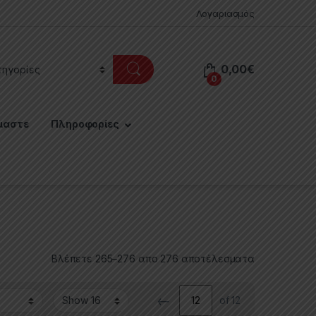
Λογαριασμός
0,00
€
0
μαστε
Πληροφορίες
Βλέπετε 265–276 απο 276 αποτέλεσματα
←
of 12