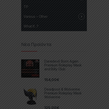
TP
Various – Other
What If…?
Νέα Προϊόντα
Daredevil: Born Again
Premium Roleplay Mask
and Billy Club
154,00
€
Deadpool & Wolverine
Premium Roleplay Mask
Wolverine
125,00
€