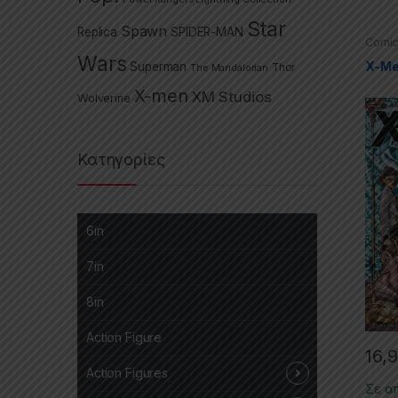
Star
Spawn
Replica
SPIDER-MAN
Comic
Marve
Wars
(TPs)
X-Me
Superman
The Mandalorian
Thor
X-men
XM Studios
Wolverine
Κατηγορίες
6in
7in
8in
Action Figure
16,
Action Figures
Σε α