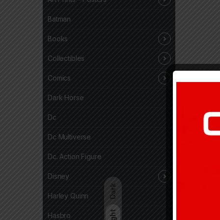
Batman
Books
Collectibles
Comics
Dark Horse
Dc
Dc Multiverse
Dc. Action Figure
Disney
Dark
Harley Quinn
Light
Hasbro