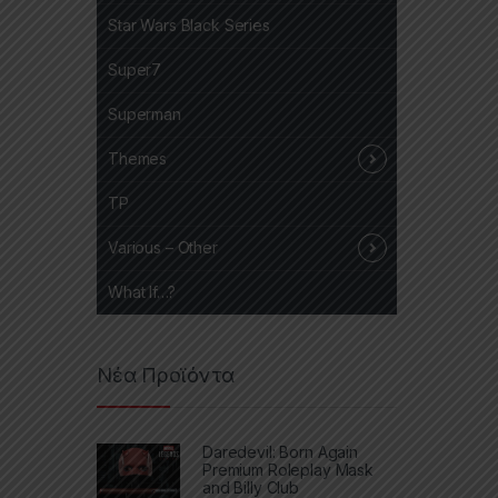
Star Wars Black Series
Super7
Superman
Themes
TP
Various – Other
What If…?
Νέα Προϊόντα
Daredevil: Born Again
Premium Roleplay Mask
and Billy Club