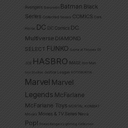
Batman
Black
Avengers
Banpresto
Series
COMICS
Collected Issues
Dark
DC
DC
DC Comics
Horse
Multiverse
DIAMOND
FUNKO
SELECT
GI
Game of Thrones
HASBRO
IMAGE
JOE
Iron Man
Justice League
Iron Studios
KOTOBUKIYA
Marvel
Marvel
Legends
McFarlane
McFarlane Toys
MORTAL KOMBAT
Movies & TV Series
Neca
Movies
Pop!
Power Rangers Lightning Collection