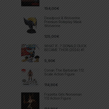
154,00
€
Deadpool & Wolverine
Premium Roleplay Mask
Wolverine
125,00
€
WHAT IF…? DONALD DUCK
BECAME THOR (2024) #1
5,90
€
Conan The Barbarian 1:12
Scale Action Figure
114,90
€
Frazetta Girls Norseman
1:12 Action Figure
114,90
€