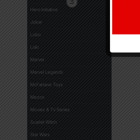
Hero Initiative
Joker
Lobo
Loki
Marvel
Marvel Legends
McFarlane Toys
Mezco
Movies & Tv Series
Scarlet Witch
Star Wars