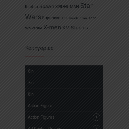
Star
Spawn
Replica
SPIDER-MAN
Wars
Superman
The Mandalorian
Thor
X-men
XM Studios
Wolverine
Κατηγορίες
6in
7in
8in
Action Figure
Action Figures
Art Prints – Posters