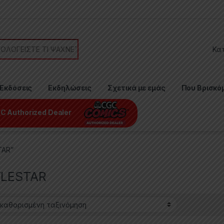
or:
Εκδόσεις
Εκδηλώσεις
Σχετικά με εμάς
Που Βρισκό
C Authorized Dealer
TAR”
TLESTAR