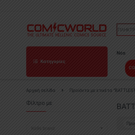
Skip to navigation
Skip to content
Search f
Νέα
Κατηγορίες
CG
Αρχική σελίδα
Προϊόντα με ετικέτα “BATTLES
Φίλτρο με
BAT
Κάθε brand