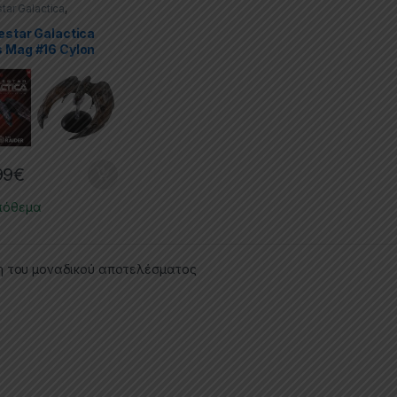
star Galactica
,
tibles
,
Die Cast
,
Model
ovies & TV Series
estar Galactica
s Mag #16 Cylon
er
99
€
πόθεμα
η του μοναδικού αποτελέσματος