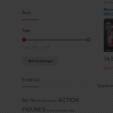
6in
,
Ac
Marve
Marv
Άνα
6IN 
Jugg
Τιμή
Τιμή:
70€
—
80€
74,
Φιλτράρισμα
Εξαν
Ετικέτες
Εμφάνισ
ACTION
6in
7IN
ACTION FIGURE
FIGURES
Amazing Spider-Man