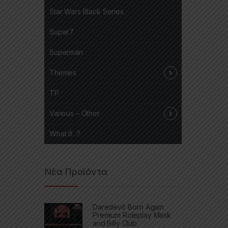
Star Wars Black Series
Super7
Superman
Themes
TP
Various – Other
What If…?
Νέα Προϊόντα
Daredevil: Born Again
Premium Roleplay Mask
and Billy Club