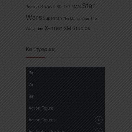
Star
Spawn
Replica
SPIDER-MAN
Wars
Superman
The Mandalorian
Thor
X-men
XM Studios
Wolverine
Κατηγορίες
6in
7in
8in
Action Figure
Action Figures
Art Prints – Posters