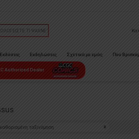
or:
Εκδόσεις
Εκδηλώσεις
Σχετικά με εμάς
Που Βρισκό
C Authorized Dealer
ssus