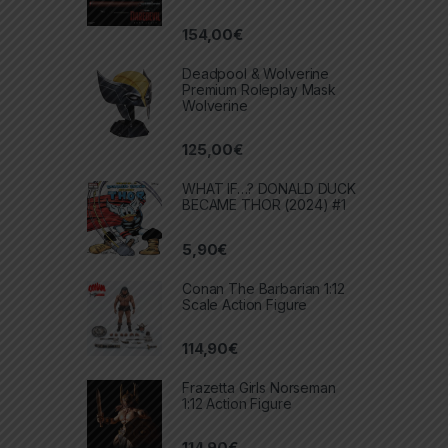
154,00
€
Deadpool & Wolverine
Premium Roleplay Mask
Wolverine
125,00
€
WHAT IF…? DONALD DUCK
BECAME THOR (2024) #1
5,90
€
Conan The Barbarian 1:12
Scale Action Figure
114,90
€
Frazetta Girls Norseman
1:12 Action Figure
114,90
€