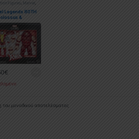
tion Figures
,
Marvel
,
l Legends
,
X-men
el Legends 80TH
Colossus &
ernaut 2PK (2021)
50
€
τλημένο
η του μοναδικού αποτελέσματος