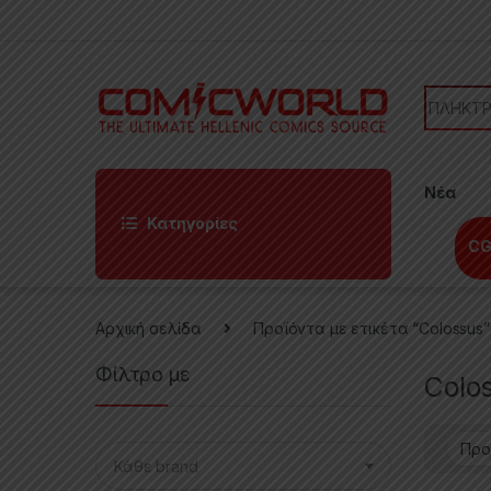
Skip to navigation
Skip to content
Search f
Νέα
Κατηγορίες
CG
Αρχική σελίδα
Προϊόντα με ετικέτα “Colossus”
Φίλτρο με
Colo
Κάθε brand