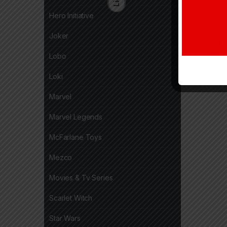
Hero Initiative
Joker
Lobo
Loki
Marvel
Marvel Legends
McFarlane Toys
Mezco
Movies & Tv Series
Scarlet Witch
Star Wars