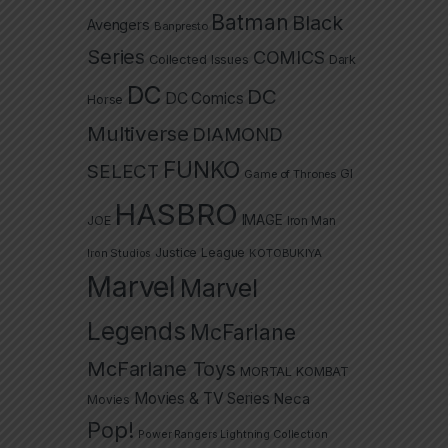
Batman
Black
Avengers
Banpresto
Series
COMICS
Collected Issues
Dark
DC
DC
DC Comics
Horse
Multiverse
DIAMOND
FUNKO
SELECT
GI
Game of Thrones
HASBRO
IMAGE
JOE
Iron Man
Justice League
Iron Studios
KOTOBUKIYA
Marvel
Marvel
Legends
McFarlane
McFarlane Toys
MORTAL KOMBAT
Movies & TV Series
Neca
Movies
Pop!
Power Rangers Lightning Collection