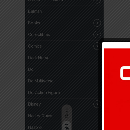
Batman
Books
Collectibles
Comics
Dark Horse
Dc
Dc Multiverse
Dc. Action Figure
Disney
Dark
Harley Quinn
Light
Hasbro