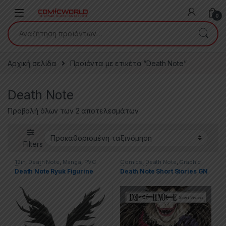
Skip to navigation
Skip to content
0
Αναζήτηση για:
Αρχική σελίδα
Προϊόντα με ετικέτα “Death Note”
Death Note
Προβολή όλων των 2 αποτελεσμάτων
Filters
12in
,
Death Note
,
Manga
,
PVC
Comics
,
Death Note
,
Graphic
Figures
,
Statues
Novels
,
Manga
Death Note Ryuk Figurine
Death Note Short Stories GN