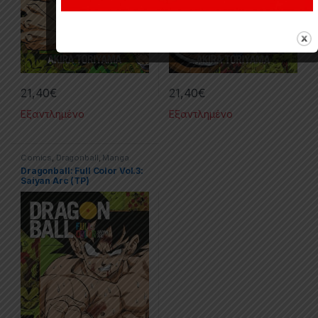
21,40
€
21,40
€
Εξαντλημένο
Εξαντλημένο
Comics
,
Dragonball
,
Manga
Dragonball: Full Color Vol.3:
Saiyan Arc (TP)