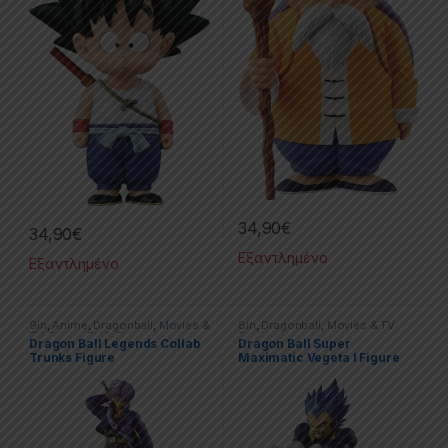
34,90
€
34,90
€
Εξαντλημένο
Εξαντλημένο
9in
,
Anime
,
Dragonball
,
Movies &
8in
,
Dragonball
,
Movies & TV
TV Series
,
PVC Figures
Series
Dragon Ball Legends Collab
Dragon Ball Super
Trunks Figure
Maximatic Vegeta I Figure