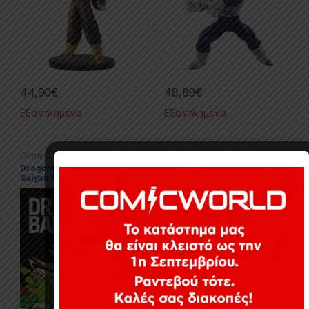
44,90
€
48,89
€
Εξαντλημένο
Εξαντλημένο
Comics
,
Dragonball
,
Manga
Comics
,
Dragonball
,
Manga
Dragonball: Full Color Vol.1:
Dragonball: Full Color Vol.2:
Saiyan Arc (TP)
Saiyan Arc (TP)