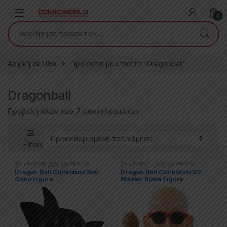
Skip to navigation
Skip to content
0
Αναζήτηση για:
Αρχική σελίδα
Προϊόντα με ετικέτα “Dragonball”
Dragonball
Προβολή όλων των 7 αποτελεσμάτων
Filters
6in
,
Action Figures
,
Anime
,
9in
,
Action Figures
,
Anime
,
Dragonball
,
PVC Figures
,
Dragonball
,
PVC Figures
,
Dragon Ball Collection Son
Dragon Ball Collection V2
Statues
Statues
Goku Figure
Master Roshi Figure