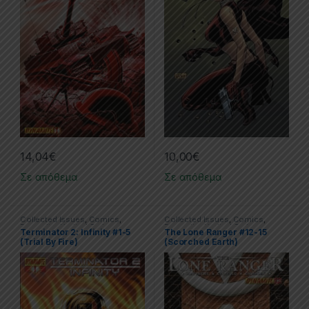
10,00
€
14,04
€
Σε απόθεμα
Σε απόθεμα
Collected Issues
,
Comics
,
Collected Issues
,
Comics
,
Dynamite
,
Limited Series
,
Dynamite
,
Limited Series
Terminator 2: Infinity #1-5
The Lone Ranger #12-15
Terminator
(Trial By Fire)
(Scorched Earth)