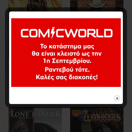
12,00
€
19,00
€
Σε απόθεμα
Εξαντλημένο
Collected Issues
,
Comics
,
Collected Issues
,
Comics
,
Dynamite
,
Limited Series
Dynamite
,
Limited Series
The Lone Ranger #7-12
Widow Warriors #1-3