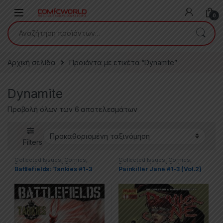
Skip to navigation
Skip to content
0
Αναζήτηση για:
Αρχική σελίδα
Προϊόντα με ετικέτα “Dynamite”
Dynamite
Προβολή όλων των 6 αποτελεσμάτων
Filters
Collected Issues
,
Comics
,
Collected Issues
,
Comics
,
Dynamite
,
Limited Series
Dynamite
,
Limited Series
Battlefields: Tankies #1-3
Painkiller Jane #1-3 (Vol.2)