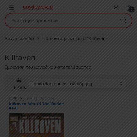
Skip to navigation
Skip to content
0
Αναζήτηση για:
Αρχική σελίδα
Προϊόντα με ετικέτα “Killraven”
Killraven
Εμφάνιση του μοναδικού αποτελέσματος
Filters
Collected Issues
,
Comics
,
Limited Series
,
Marvel
Killraven: War Of The Worlds
#1-6