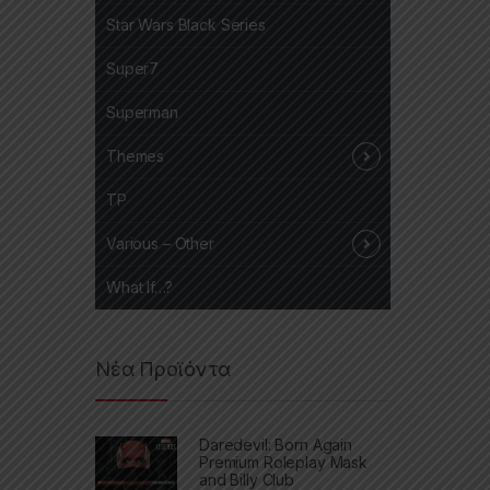
Star Wars Black Series
Super7
Superman
Themes
TP
Various – Other
What If…?
Νέα Προϊόντα
Daredevil: Born Again
Premium Roleplay Mask
and Billy Club