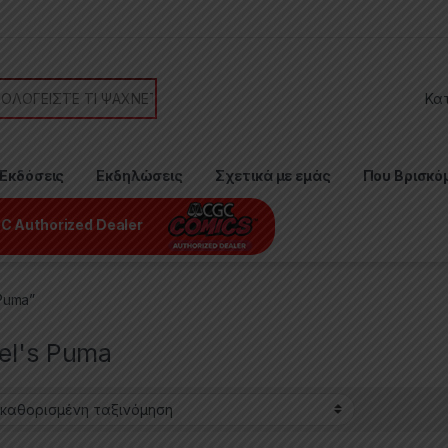
or:
Εκδόσεις
Εκδηλώσεις
Σχετικά με εμάς
Που Βρισκό
C Authorized Dealer
Puma”
el's Puma