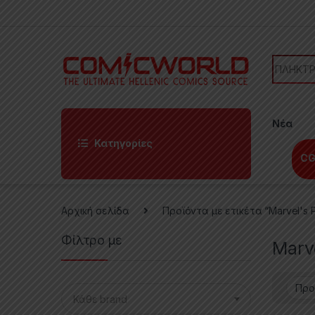
Skip to navigation
Skip to content
Search f
Νέα
Κατηγορίες
CG
Αρχική σελίδα
Προϊόντα με ετικέτα “Marvel's 
Φίλτρο με
Marv
Κάθε brand