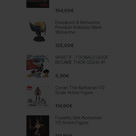
154,00
€
Deadpool & Wolverine
Premium Roleplay Mask
Wolverine
125,00
€
WHAT IF…? DONALD DUCK
BECAME THOR (2024) #1
5,90
€
Conan The Barbarian 1:12
Scale Action Figure
114,90
€
Frazetta Girls Norseman
1:12 Action Figure
114,90
€