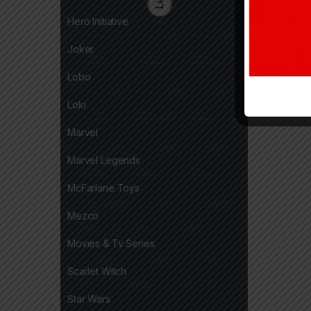
Hero Initiative
Joker
Lobo
Loki
Marvel
Marvel Legends
McFarlane Toys
Mezco
Movies & Tv Series
Scarlet Witch
Star Wars