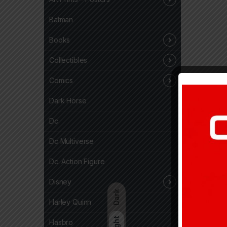
Batman
Books
Collectibles
Comics
Dark Horse
Dc
Dc Multiverse
Dc. Action Figure
Disney
Dark
Harley Quinn
Light
Hasbro