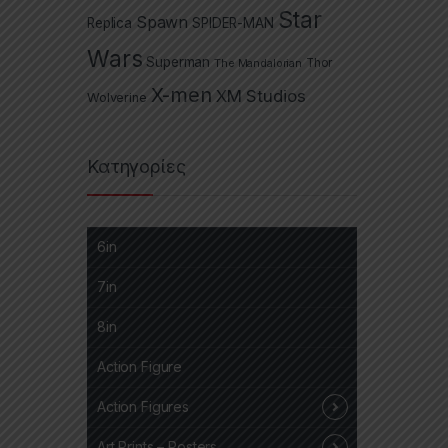
Star
Spawn
Replica
SPIDER-MAN
Wars
Superman
The Mandalorian
Thor
X-men
XM Studios
Wolverine
Κατηγορίες
6in
7in
8in
Action Figure
Action Figures
Art Prints – Posters