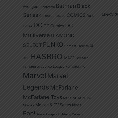
Batman
Black
Avengers
Banpresto
Εμφάνισ
Series
COMICS
Collected Issues
Dark
DC
DC
DC Comics
Horse
Multiverse
DIAMOND
FUNKO
SELECT
GI
Game of Thrones
HASBRO
IMAGE
JOE
Iron Man
Justice League
Iron Studios
KOTOBUKIYA
Marvel
Marvel
Legends
McFarlane
McFarlane Toys
MORTAL KOMBAT
Movies & TV Series
Neca
Movies
Pop!
Power Rangers Lightning Collection