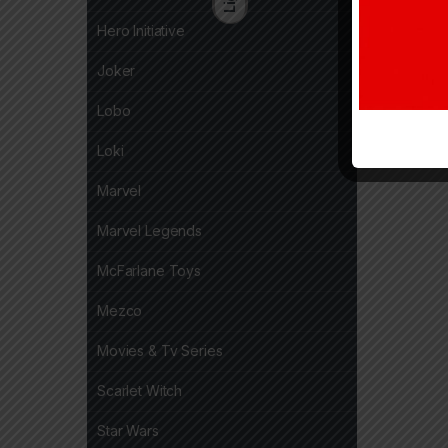
Hero Initiative
Joker
Lobo
Loki
Marvel
Marvel Legends
McFarlane Toys
Mezco
Movies & Tv Series
Scarlet Witch
Star Wars