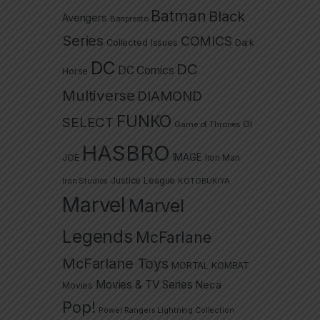
Batman
Black
Avengers
Banpresto
Series
COMICS
Collected Issues
Dark
DC
DC
DC Comics
Horse
Multiverse
DIAMOND
FUNKO
SELECT
GI
Game of Thrones
HASBRO
IMAGE
JOE
Iron Man
Justice League
Iron Studios
KOTOBUKIYA
Marvel
Marvel
Legends
McFarlane
McFarlane Toys
MORTAL KOMBAT
Movies & TV Series
Neca
Movies
Pop!
Power Rangers Lightning Collection