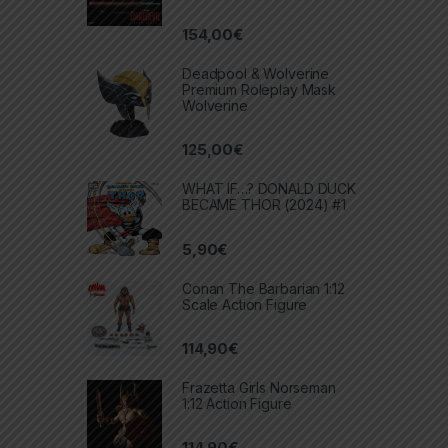
154,00
€
Deadpool & Wolverine
Premium Roleplay Mask
Wolverine
125,00
€
WHAT IF…? DONALD DUCK
BECAME THOR (2024) #1
5,90
€
Conan The Barbarian 1:12
Scale Action Figure
114,90
€
Frazetta Girls Norseman
1:12 Action Figure
114,90
€