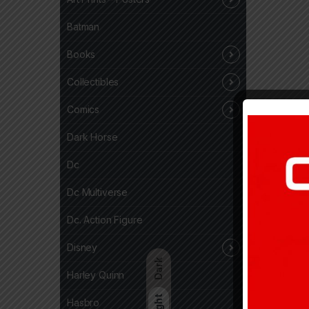
Batman
Books
Collectibles
Comics
Dark Horse
Dc
Dc Multiverse
Dc. Action Figure
Disney
Dark
Harley Quinn
Light
Hasbro