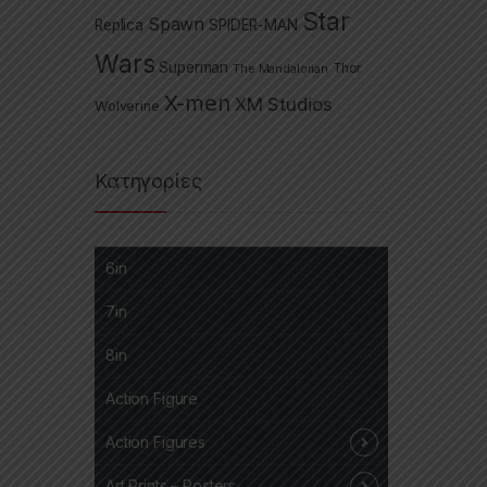
Star
Spawn
Replica
SPIDER-MAN
Wars
Superman
The Mandalorian
Thor
X-men
XM Studios
Wolverine
Κατηγορίες
6in
7in
8in
Action Figure
Action Figures
Art Prints – Posters