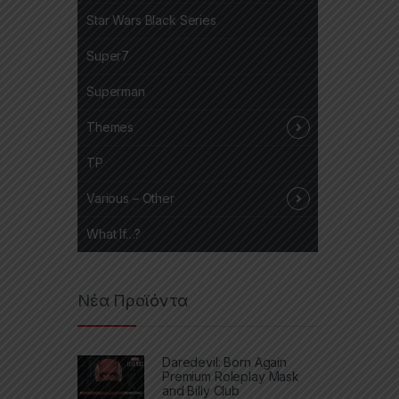
Star Wars Black Series
Super7
Superman
Themes
TP
Various – Other
What If…?
Νέα Προϊόντα
Daredevil: Born Again
Premium Roleplay Mask
and Billy Club