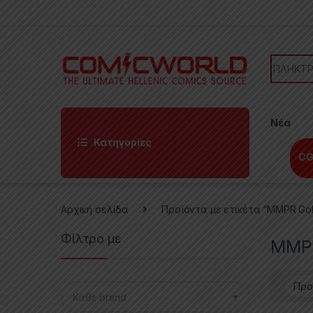
Skip to navigation
Skip to content
Search f
Νέα
Κατηγορίες
CG
Αρχική σελίδα
Προϊόντα με ετικέτα “MMPR Gol
Φίλτρο με
MMPR
Κάθε brand