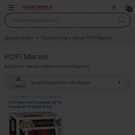
Skip to navigation
Skip to content
0
Αναζήτηση για:
Αρχική σελίδα
Προϊόντα με ετικέτα “POP! Marvel”
POP! Marvel
Εμφάνιση του μοναδικού αποτελέσματος
Filters
3.75in
,
Action Figures
,
Deadpool
,
Marvel
,
POP!
POP! Marvel Deadpool 30TH
Deadpool In Cake Vinyl
Figure