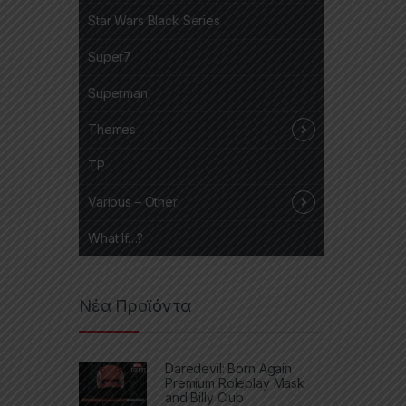
Star Wars Black Series
Super7
Superman
Themes
TP
Various – Other
What If…?
Νέα Προϊόντα
Daredevil: Born Again
Premium Roleplay Mask
and Billy Club