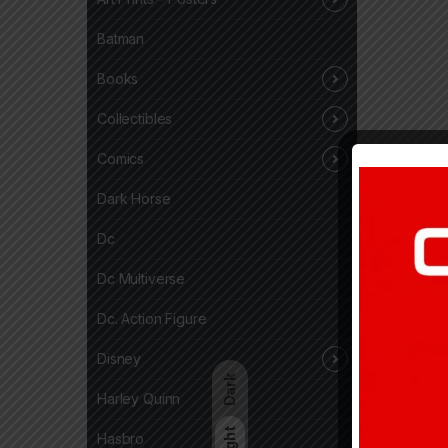
Batman
Books
Collectibles
Comics
Dark Horse
Dc
Dc Multiverse
Dc. Action Figure
Disney
Dark
Harley Quinn
Light
Hasbro