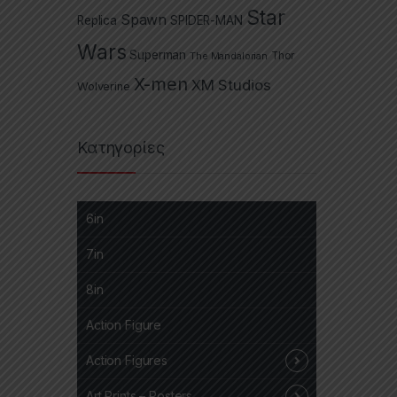
Star
Spawn
Replica
SPIDER-MAN
Wars
Superman
The Mandalorian
Thor
X-men
XM Studios
Wolverine
Κατηγορίες
6in
7in
8in
Action Figure
Action Figures
Art Prints – Posters