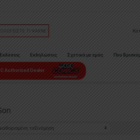
or:
Εκδόσεις
Εκδηλώσεις
Σχετικά με εμάς
Που Βρισκό
C Authorized Dealer
Son