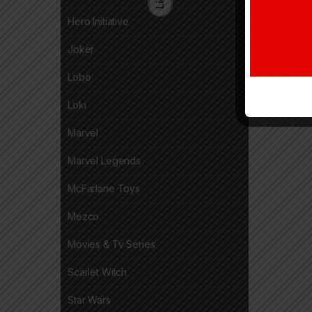
Hero Initiative
Joker
Lobo
Loki
Marvel
Marvel Legends
McFarlane Toys
Mezco
Movies & Tv Series
Scarlet Witch
Star Wars