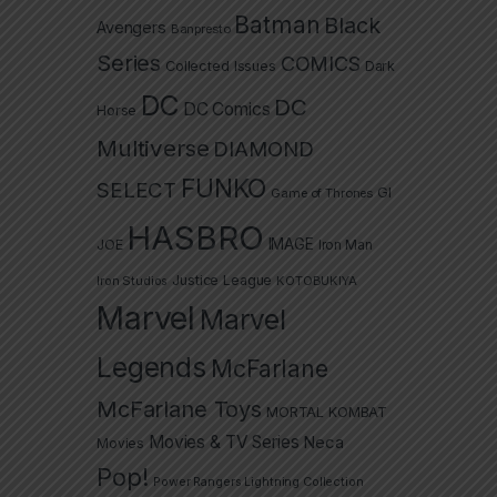
Batman
Black
Avengers
Banpresto
Series
COMICS
Collected Issues
Dark
DC
DC
DC Comics
Horse
Multiverse
DIAMOND
FUNKO
SELECT
GI
Game of Thrones
HASBRO
IMAGE
JOE
Iron Man
Justice League
Iron Studios
KOTOBUKIYA
Marvel
Marvel
Legends
McFarlane
McFarlane Toys
MORTAL KOMBAT
Movies & TV Series
Neca
Movies
Pop!
Power Rangers Lightning Collection