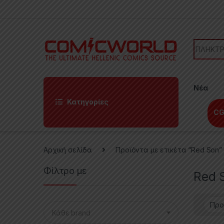
Skip to navigation
Skip to content
Search f
Νέα
Κατηγορίες
CG
Αρχική σελίδα
Προϊόντα με ετικέτα “Red Son”
Φίλτρο με
Red 
Κάθε brand