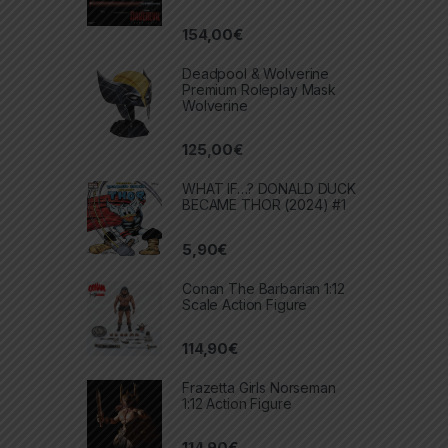
154,00
€
Deadpool & Wolverine
Premium Roleplay Mask
Wolverine
125,00
€
WHAT IF…? DONALD DUCK
BECAME THOR (2024) #1
5,90
€
Conan The Barbarian 1:12
Scale Action Figure
114,90
€
Frazetta Girls Norseman
1:12 Action Figure
114,90
€