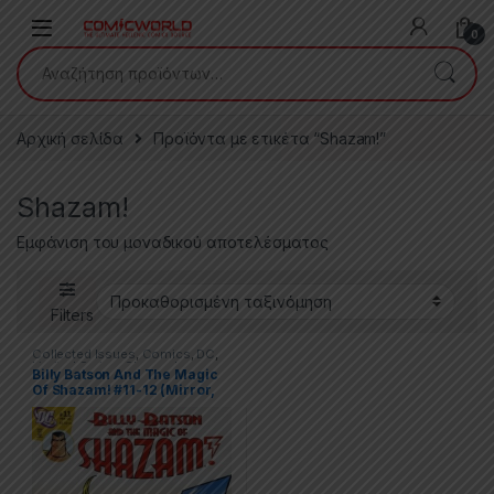
Skip to navigation
Skip to content
0
Αναζήτηση για:
Αρχική σελίδα
Προϊόντα με ετικέτα “Shazam!”
Shazam!
Εμφάνιση του μοναδικού αποτελέσματος
Filters
Collected Issues
,
Comics
,
DC
,
Limited Series
,
Shazam!
Billy Batson And The Magic
Of Shazam! #11-12 (Mirror,
Mirror)