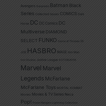
Batman
Black
Avengers
Banpresto
Series
COMICS
Collected Issues
Dark
DC
DC
DC Comics
Horse
Multiverse
DIAMOND
FUNKO
SELECT
GI
Game of Thrones
HASBRO
IMAGE
JOE
Iron Man
Justice League
Iron Studios
KOTOBUKIYA
Marvel
Marvel
Legends
McFarlane
McFarlane Toys
MORTAL KOMBAT
Movies & TV Series
Neca
Movies
Pop!
Power Rangers Lightning Collection