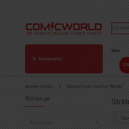
Skip to navigation
Skip to content
Search f
Νέα
Κατηγορίες
CG
Αρχική σελίδα
Προϊόντα με ετικέτα “Strider”
Φίλτρο με
Strid
Κάθε brand