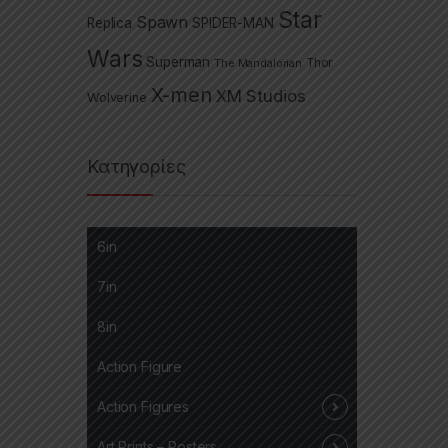
Star
Spawn
Replica
SPIDER-MAN
Wars
Superman
The Mandalorian
Thor
X-men
XM Studios
Wolverine
Κατηγορίες
6in
7in
8in
Action Figure
Action Figures
Art Prints – Posters