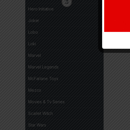
Hero Initiative
Joker
Lobo
Loki
Marvel
Marvel Legends
McFarlane Toys
Mezco
Movies & Tv Series
Scarlet Witch
Star Wars