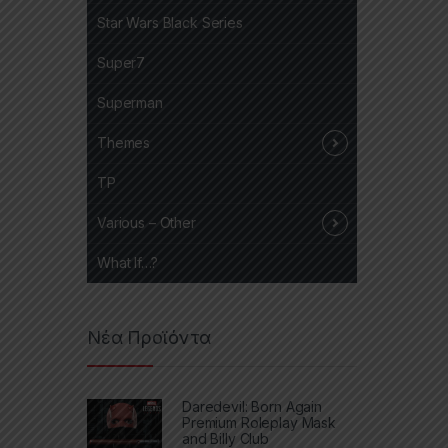
Star Wars Black Series
Super7
Superman
Themes
TP
Various – Other
What If…?
Νέα Προϊόντα
Daredevil: Born Again
Premium Roleplay Mask
and Billy Club