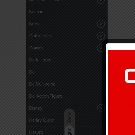
Batman
Books
Collectibles
Comics
Dark Horse
Dc
Dc Multiverse
Dc. Action Figure
Disney
Dark
Harley Quinn
Light
Hasbro