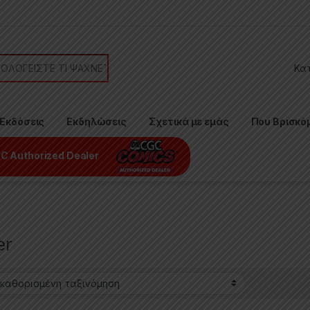
or:
Εκδόσεις
Εκδηλώσεις
Σχετικά με εμάς
Που Βρισκό
C Authorized Dealer
er