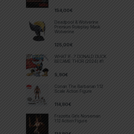
154,00
€
Deadpool & Wolverine
Premium Roleplay Mask
Wolverine
125,00
€
WHAT IF…? DONALD DUCK
BECAME THOR (2024) #1
5,90
€
Conan The Barbarian 1:12
Scale Action Figure
114,90
€
Frazetta Girls Norseman
1:12 Action Figure
114,90
€