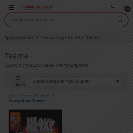
Skip to navigation
Skip to content
0
Αναζήτηση για:
Αρχική σελίδα
Προϊόντα με ετικέτα “Taarna”
Taarna
Εμφάνιση του μοναδικού αποτελέσματος
Filters
Action Figures
,
Movies & TV
Series
,
Various
Heavy Metal Taarna