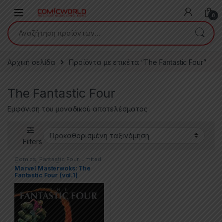
Skip to navigation
Skip to content
0
Αναζήτηση για:
Αρχική σελίδα
Προϊόντα με ετικέτα “The Fantastic Four”
The Fantastic Four
Εμφάνιση του μοναδικού αποτελέσματος
Filters
Comics
,
Fantastic Four
,
Limited
Series
,
Marvel
,
Trade
Marvel Masterwoks: The
Paperbacks (TPs)
Fantastic Four (vol.1)